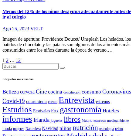
Menos del 12% de los niños desayuna adecuadamente antes de
ir al colegio
Ago 25, 2023
VELT
Imagen de apertura: Providence Doucet/ Unsplash Los helados, los
batidos de chocolate y las patatas son algunos de los alimentos más
consumidos entre los niños durante la época de verano.…
Paginación
1
2
…
12
de
entradas
Etiquetas más usadas
Cine
Coronavirus
Belleza
cocina
consumo
cerveza
conciliación
Entrevista
Covid-19
cuarentena
estrenos
cuento
Estudios
gastronomía
Hoteles
Fox
Festivales
informes
libros
Irlanda
juguetes
Madrid
medioambiente
mascotas
nutrición
niños
Navidad
moda
mujeres
Naturaleza
psicología
relato
salud
restaurantes Madrid