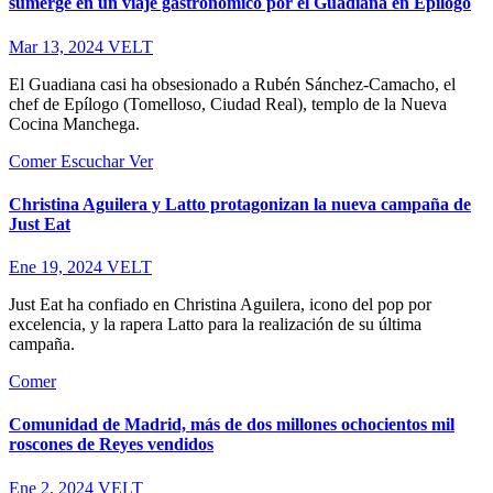
sumerge en un viaje gastronómico por el Guadiana en Epílogo
Mar 13, 2024
VELT
El Guadiana casi ha obsesionado a Rubén Sánchez-Camacho, el
chef de Epílogo (Tomelloso, Ciudad Real), templo de la Nueva
Cocina Manchega.
Comer
Escuchar
Ver
Christina Aguilera y Latto protagonizan la nueva campaña de
Just Eat
Ene 19, 2024
VELT
Just Eat ha confiado en Christina Aguilera, icono del pop por
excelencia, y la rapera Latto para la realización de su última
campaña.
Comer
Comunidad de Madrid, más de dos millones ochocientos mil
roscones de Reyes vendidos
Ene 2, 2024
VELT