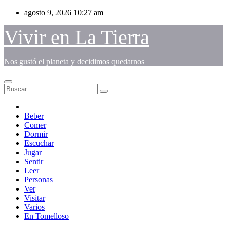
Saltar
agosto 9, 2026
10:27 am
al
contenido
Vivir en La Tierra
Nos gustó el planeta y decidimos quedarnos
Beber
Comer
Dormir
Escuchar
Jugar
Sentir
Leer
Personas
Ver
Visitar
Varios
En Tomelloso