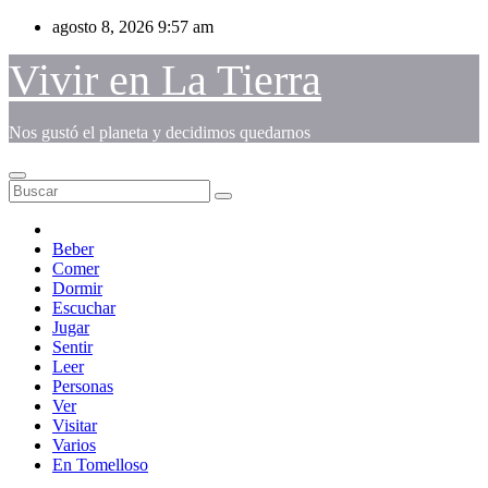
Saltar
agosto 8, 2026
9:57 am
al
contenido
Vivir en La Tierra
Nos gustó el planeta y decidimos quedarnos
Beber
Comer
Dormir
Escuchar
Jugar
Sentir
Leer
Personas
Ver
Visitar
Varios
En Tomelloso