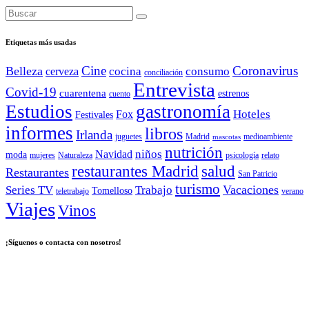
Etiquetas más usadas
Cine
Coronavirus
Belleza
cocina
consumo
cerveza
conciliación
Entrevista
Covid-19
cuarentena
estrenos
cuento
Estudios
gastronomía
Hoteles
Fox
Festivales
informes
libros
Irlanda
juguetes
Madrid
medioambiente
mascotas
nutrición
niños
Navidad
moda
mujeres
Naturaleza
psicología
relato
salud
restaurantes Madrid
Restaurantes
San Patricio
turismo
Vacaciones
Series TV
Trabajo
Tomelloso
teletrabajo
verano
Viajes
Vinos
¡Síguenos o contacta con nosotros!