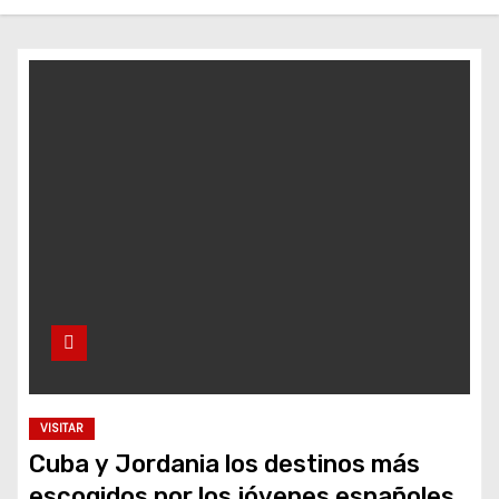
o
VISITAR
Cuba y Jordania los destinos más
escogidos por los jóvenes españoles