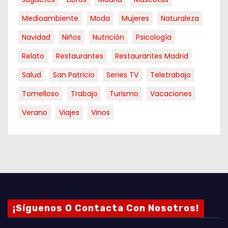
Medioambiente
Moda
Mujeres
Naturaleza
Navidad
Niños
Nutrición
Psicología
Relato
Restaurantes
Restaurantes Madrid
Salud
San Patricio
Series TV
Teletrabajo
Tomelloso
Trabajo
Turismo
Vacaciones
Verano
Viajes
Vinos
¡Síguenos O Contacta Con Nosotros!