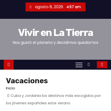
S
agosto 8, 2026
4:57 am
a
l
t
Vivir en La Tierra
a
r
Nos gustó el planeta y decidimos quedarnos
a
l
c
o
n
Vacaciones
t
e
Inicio
n
Cuba y Jordania los destinos más escogidos por
i
los jóvenes españoles este verano
d