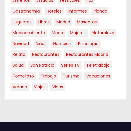
Estrenos
Estudios
Festivales
Fox
e
Gastronomía
Hoteles
Informes
Irlanda
n
Juguetes
Libros
Madrid
Mascotas
Medioambiente
t
Moda
Mujeres
Naturaleza
Navidad
Niños
Nutrición
Psicología
r
Relato
Restaurantes
Restaurantes Madrid
a
Salud
San Patricio
Series TV
Teletrabajo
d
Tomelloso
Trabajo
Turismo
Vacaciones
a
Verano
Viajes
Vinos
s