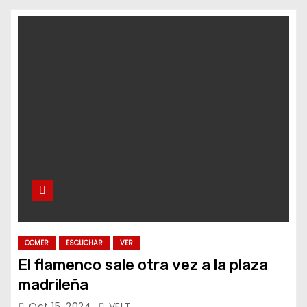
o
COMER
ESCUCHAR
VER
El flamenco sale otra vez a la plaza
madrileña
Oct 15, 2024
VELT