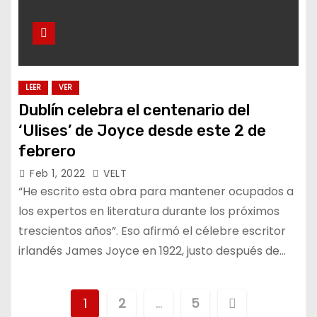
LEER
VER
Dublín celebra el centenario del
‘Ulises’ de Joyce desde este 2 de
febrero
Feb 1, 2022
VELT
“He escrito esta obra para mantener ocupados a
los expertos en literatura durante los próximos
trescientos años”. Eso afirmó el célebre escritor
irlandés James Joyce en 1922, justo después de…
P
1
2
…
5