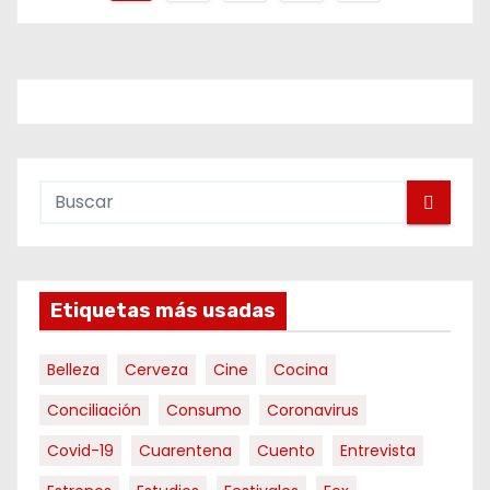
a
g
i
n
a
c
i
Etiquetas más usadas
ó
Belleza
Cerveza
Cine
Cocina
n
Conciliación
Consumo
Coronavirus
d
Covid-19
Cuarentena
Cuento
Entrevista
e