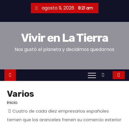
S
agosto 9, 2026
8:21 am
a
l
t
Vivir en La Tierra
a
r
Nos gustó el planeta y decidimos quedarnos
a
l
c
o
n
Varios
t
e
Inicio
n
Cuatro de cada diez empresarios españoles
i
temen que los aranceles frenen su comercio exterior
d