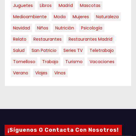
n
Juguetes
Libros
Madrid
Mascotas
Medioambiente
t
Moda
Mujeres
Naturaleza
Navidad
Niños
Nutrición
Psicología
r
Relato
Restaurantes
Restaurantes Madrid
a
Salud
San Patricio
Series TV
Teletrabajo
d
Tomelloso
Trabajo
Turismo
Vacaciones
a
Verano
Viajes
Vinos
s
¡Síguenos O Contacta Con Nosotros!