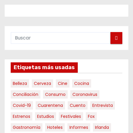
g
i
n
a
c
i
Etiquetas más usadas
ó
Belleza
Cerveza
Cine
Cocina
n
Conciliación
Consumo
Coronavirus
d
Covid-19
Cuarentena
Cuento
Entrevista
e
Estrenos
Estudios
Festivales
Fox
e
Gastronomía
Hoteles
Informes
Irlanda