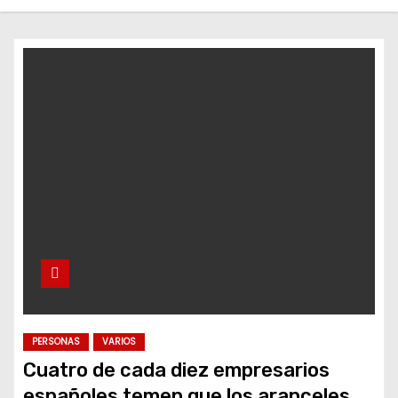
o
PERSONAS
VARIOS
Cuatro de cada diez empresarios
españoles temen que los aranceles