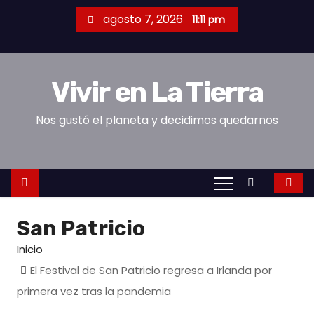
S
agosto 7, 2026
11:11 pm
a
l
t
Vivir en La Tierra
a
r
Nos gustó el planeta y decidimos quedarnos
a
l
c
o
n
San Patricio
t
e
Inicio
n
El Festival de San Patricio regresa a Irlanda por
i
primera vez tras la pandemia
d