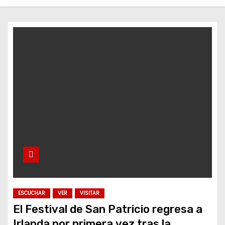
o
ESCUCHAR
VER
VISITAR
El Festival de San Patricio regresa a
Irlanda por primera vez tras la