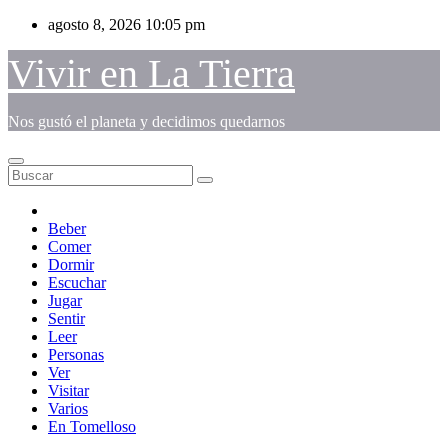
Saltar
agosto 8, 2026
10:05 pm
al
contenido
Vivir en La Tierra
Nos gustó el planeta y decidimos quedarnos
Beber
Comer
Dormir
Escuchar
Jugar
Sentir
Leer
Personas
Ver
Visitar
Varios
En Tomelloso