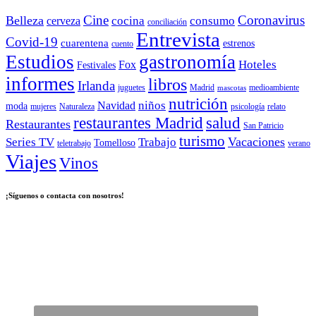
Cine
Coronavirus
Belleza
cocina
consumo
cerveza
conciliación
Entrevista
Covid-19
cuarentena
estrenos
cuento
Estudios
gastronomía
Hoteles
Fox
Festivales
informes
libros
Irlanda
juguetes
Madrid
medioambiente
mascotas
nutrición
niños
Navidad
moda
mujeres
Naturaleza
psicología
relato
salud
restaurantes Madrid
Restaurantes
San Patricio
turismo
Vacaciones
Series TV
Trabajo
Tomelloso
teletrabajo
verano
Viajes
Vinos
¡Síguenos o contacta con nosotros!