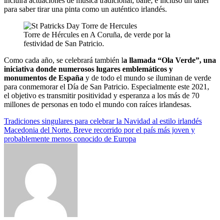
incluirá actuaciones de música tradicional, baile, e incluso un taller
para saber tirar una pinta como un auténtico irlandés.
Torre de Hércules en A Coruña, de verde por la
festividad de San Patricio.
Como cada año, se celebrará también l
a llamada “Ola Verde”, una
iniciativa donde numerosos lugares emblemáticos y
monumentos de España
y de todo el mundo se iluminan de verde
para conmemorar el Día de San Patricio. Especialmente este 2021,
el objetivo es transmitir positividad y esperanza a los más de 70
millones de personas en todo el mundo con raíces irlandesas.
Navegación
Tradiciones singulares para celebrar la Navidad al estilo irlandés
Macedonia del Norte. Breve recorrido por el país más joven y
de
probablemente menos conocido de Europa
entradas