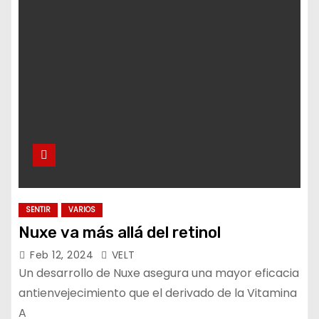
o
SENTIR
VARIOS
Nuxe va más allá del retinol
Feb 12, 2024
VELT
Un desarrollo de Nuxe asegura una mayor eficacia
antienvejecimiento que el derivado de la Vitamina
A