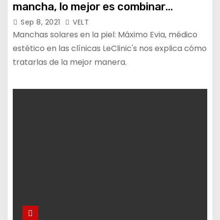
mancha, lo mejor es combinar
tratamientos para despigmentar la
Sep 8, 2021
VELT
piel»
Manchas solares en la piel: Máximo Evia, médico
estético en las clínicas LeClinic's nos explica cómo
tratarlas de la mejor manera.