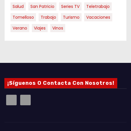
Salud
San Patricio
Series TV
Teletrabajo
Tomelloso
Trabajo
Turismo
Vacaciones
Verano
Viajes
Vinos
¡Síguenos O Contacta Con Nosotros!