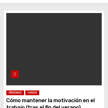
o
PERSONAS
VARIOS
Cómo mantener la motivación en el
trabajo (tras el fin del verano)