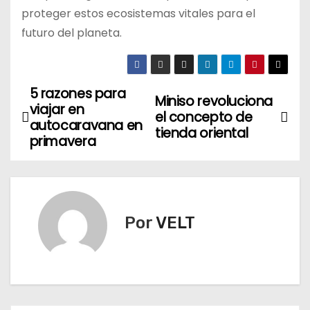
proteger estos ecosistemas vitales para el
futuro del planeta.
5 razones para
N
Miniso revoluciona
viajar en
el concepto de
a
autocaravana en
tienda oriental
primavera
v
e
g
Por
VELT
a
c
i