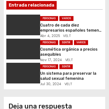
Entrada relacionada
ó
n
PERSONAS
VARIOS
Cuatro de cada diez
d
empresarios españoles temen
que los aranceles frenen su
Abr 4, 2025
VELT
e
comercio exterior
PERSONAS
SENTIR
VARIOS
e
Cosmética orgánica a precios
asequibles
n
Nov 17, 2024
VELT
t
PERSONAS
SENTIR
Un sistema para preservar la
r
salud sexual femenina
Jul 30, 2024
VELT
a
d
Deja una respuesta