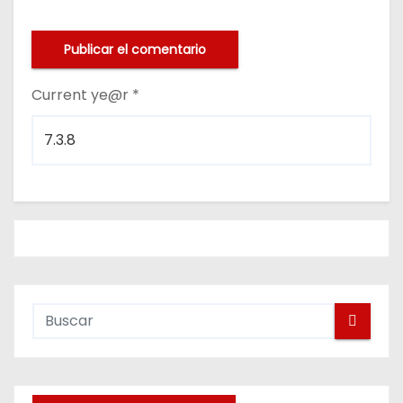
Current ye@r
*