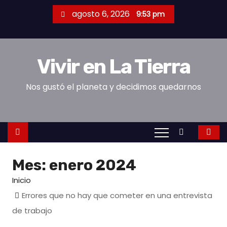
S
agosto 6, 2026
9:53 pm
a
l
t
Vivir en La Tierra
a
r
Nos gustó el planeta y decidimos quedarnos
a
l
c
o
n
Mes:
enero 2024
t
e
Inicio
n
Errores que no hay que cometer en una entrevista
i
de trabajo
d