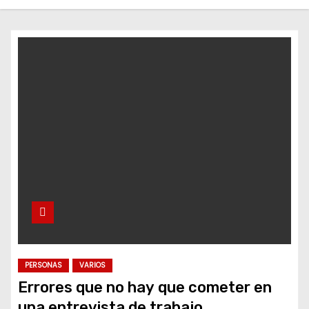
o
PERSONAS
VARIOS
Errores que no hay que cometer en
una entrevista de trabajo