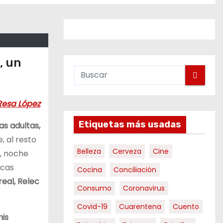
, un
 Resa López
Etiquetas más usadas
as adultas,
, al resto
Belleza
Cerveza
Cine
í, noche
rcas
Cocina
Conciliación
eal, Relec
Consumo
Coronavirus
Covid-19
Cuarentena
Cuento
mis