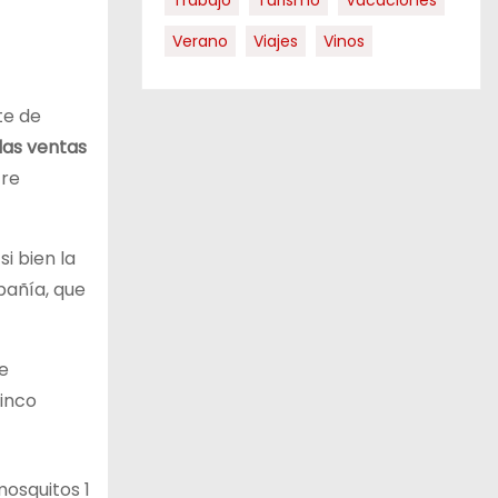
Trabajo
Turismo
Vacaciones
Verano
Viajes
Vinos
te de
las ventas
tre
si bien la
pañía, que
e
cinco