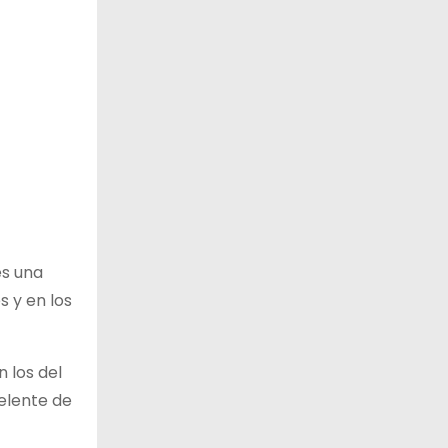
es una
 y en los
 los del
pelente de