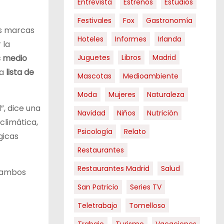
Entrevista
Estrenos
Estudios
Festivales
Fox
Gastronomía
as marcas
Hoteles
Informes
Irlanda
 la
s medio
Juguetes
Libros
Madrid
na
lista de
Mascotas
Medioambiente
Moda
Mujeres
Naturaleza
”, dice una
Navidad
Niños
Nutrición
climática,
Psicología
Relato
gicas
Restaurantes
Restaurantes Madrid
Salud
 ambos
San Patricio
Series TV
Teletrabajo
Tomelloso