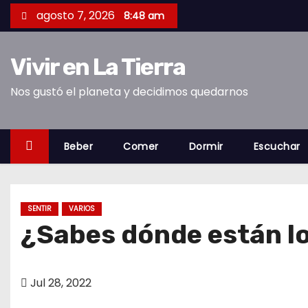
S
agosto 7, 2026
8:48 am
a
l
Vivir en La Tierra
t
a
Nos gustó el planeta y decidimos quedarnos
r
a
l
Beber
Comer
Dormir
Escuchar
c
o
n
SENTIR
VARIOS
t
¿Sabes dónde están l
e
n
i
Jul 28, 2022
d