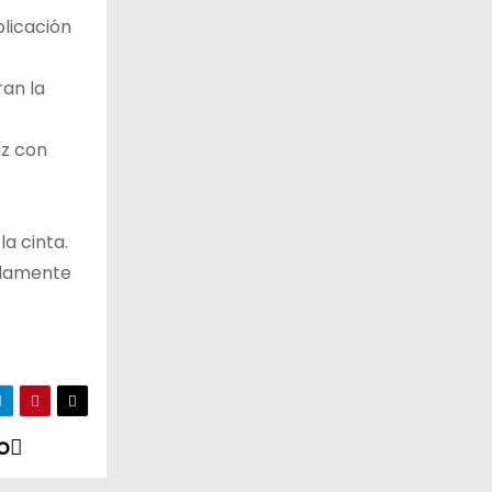
plicación
ran la
luz con
la cinta.
pidamente
o