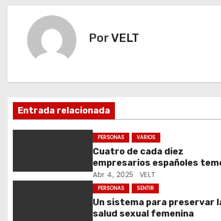
a
v
Por
VELT
e
g
a
c
Entrada relacionada
i
PERSONAS
VARIOS
ó
Cuatro de cada diez
empresarios españoles tem
n
que los aranceles frenen su
Abr 4, 2025
VELT
comercio exterior
d
PERSONAS
SENTIR
Un sistema para preservar l
e
salud sexual femenina