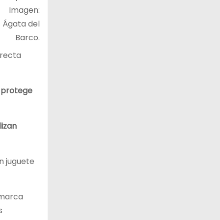
Imagen:
Ágata del
Barco.
irecta
e
protege
lizan
n juguete
 marca
s