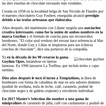
las diez enseñas de chocolate envasado más vendidas.
Creada en 1958 en la localidad belga de San Nicolás de Flandes por
el maestro chocolatero Guy Foubert, enseguida alcanzó
prestigio
debido a las trufas artesanas que elaboraba.
Años después, del matrimonio con Liliane surgiría una
asociación
creativa interesante, como fue la unión de ambos nombres en la
marca Guylian
y el formato de concha para sus reconocidos
bombones. “El color azul verdoso del envase hace referencia al Mar
del Norte, donde Guy y Lilian se inspiraron para sus icónicas
conchas de chocolate”, dice una portavoz de la compañía.
Ya
en la década de los 90 crearon la gama
Guylian Opus,
basándose en óperas
famosas. En 1996 lanzaron La Truffina, que incluía trufas y cajas
surtidas.
Diez años después le tocó el turno a Temptations,
la línea de
bombones con forma de caballitos de mar en seis sabores distintos
(praliné de avellana, trufa de leche, café, caramelo, praliné de
chocolate negro y de galleta crujiente) y envoltorio individual.
En 2017 Master’s Selection dio nombre a una gama de
minipralinés
de caramelo de piña, café con cardamomo y praliné de