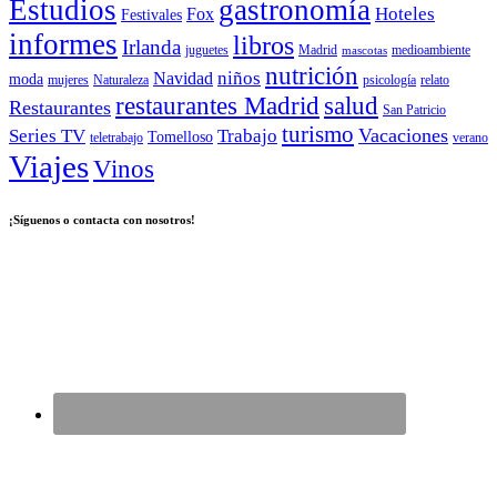
Estudios
gastronomía
Hoteles
Fox
Festivales
informes
libros
Irlanda
juguetes
Madrid
medioambiente
mascotas
nutrición
niños
Navidad
moda
mujeres
Naturaleza
psicología
relato
salud
restaurantes Madrid
Restaurantes
San Patricio
turismo
Vacaciones
Series TV
Trabajo
Tomelloso
teletrabajo
verano
Viajes
Vinos
¡Síguenos o contacta con nosotros!