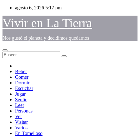
Saltar
agosto 6, 2026
5:17 pm
al
contenido
Vivir en La Tierra
Nos gustó el planeta y decidimos quedarnos
Beber
Comer
Dormir
Escuchar
Jugar
Sentir
Leer
Personas
Ver
Visitar
Varios
En Tomelloso