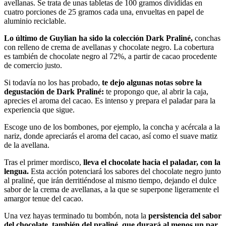
avellanas. Se trata de unas tabletas de 100 gramos divididas en
cuatro porciones de 25 gramos cada una, envueltas en papel de
aluminio reciclable.
Lo último de Guylian ha sido la colección Dark Praliné,
conchas
con relleno de crema de avellanas y chocolate negro. La cobertura
es también de chocolate negro al 72%, a partir de cacao procedente
de comercio justo.
Si todavía no los has probado,
te dejo algunas notas sobre la
degustación de Dark Praliné:
te propongo que, al abrir la caja,
aprecies el aroma del cacao. Es intenso y prepara el paladar para la
experiencia que sigue.
Escoge uno de los bombones, por ejemplo, la concha y acércala a la
nariz, donde apreciarás el aroma del cacao, así como el suave matiz
de la avellana.
Tras el primer mordisco,
lleva el chocolate hacia el paladar, con la
lengua.
Esta acción potenciará los sabores del chocolate negro junto
al praliné, que irán derritiéndose al mismo tiempo, dejando el dulce
sabor de la crema de avellanas, a la que se superpone ligeramente el
amargor tenue del cacao.
Una vez hayas terminado tu bombón, nota la
persistencia del sabor
del chocolate, también del praliné, que durará al menos un par