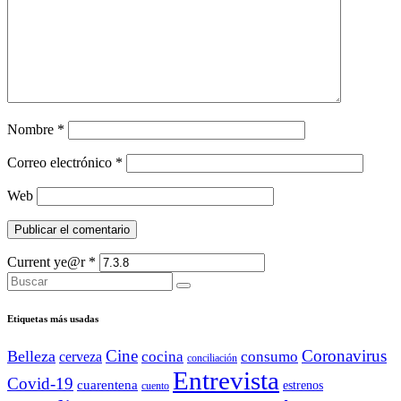
Nombre
*
Correo electrónico
*
Web
Current ye@r
*
Etiquetas más usadas
Cine
Coronavirus
Belleza
cocina
consumo
cerveza
conciliación
Entrevista
Covid-19
cuarentena
estrenos
cuento