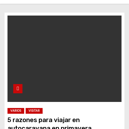
o
VARIOS
VISITAR
5 razones para viajar en
autocaravana en primavera