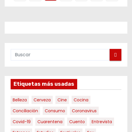
a
g
i
n
a
c
i
Etiquetas más usadas
ó
Belleza
Cerveza
Cine
Cocina
n
Conciliación
Consumo
Coronavirus
d
Covid-19
Cuarentena
Cuento
Entrevista
e