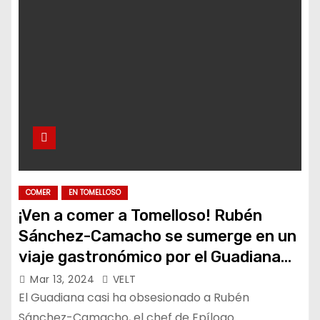
COMER
EN TOMELLOSO
¡Ven a comer a Tomelloso! Rubén
Sánchez-Camacho se sumerge en un
viaje gastronómico por el Guadiana
en Epílogo
Mar 13, 2024
VELT
El Guadiana casi ha obsesionado a Rubén
Sánchez-Camacho, el chef de Epílogo