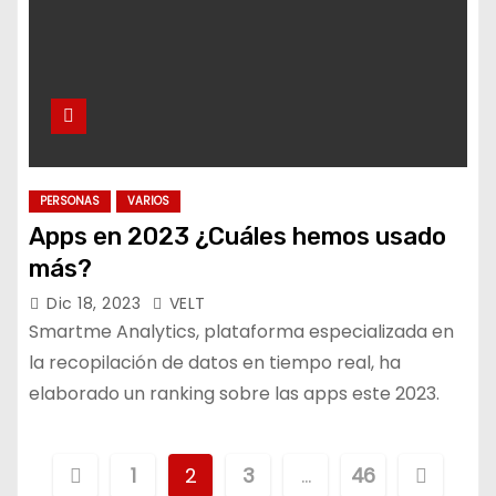
PERSONAS
VARIOS
Apps en 2023 ¿Cuáles hemos usado
más?
Dic 18, 2023
VELT
Smartme Analytics, plataforma especializada en
la recopilación de datos en tiempo real, ha
elaborado un ranking sobre las apps este 2023.
P
1
2
3
…
46