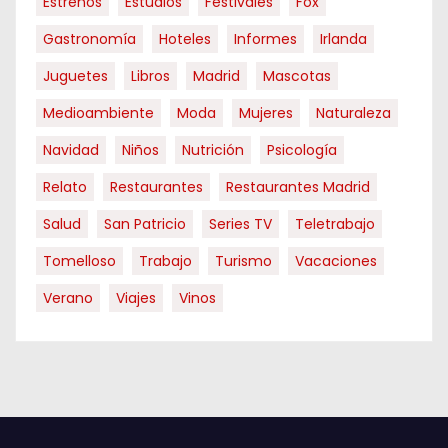
Estrenos
Estudios
Festivales
Fox
e
Gastronomía
Hoteles
Informes
Irlanda
n
Juguetes
Libros
Madrid
Mascotas
t
Medioambiente
Moda
Mujeres
Naturaleza
Navidad
Niños
Nutrición
Psicología
r
Relato
Restaurantes
Restaurantes Madrid
a
Salud
San Patricio
Series TV
Teletrabajo
d
Tomelloso
Trabajo
Turismo
Vacaciones
a
Verano
Viajes
Vinos
s