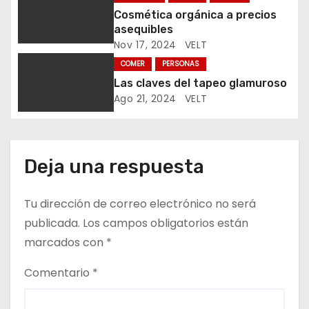
n
Cosmética orgánica a precios
asequibles
t
Nov 17, 2024
VELT
r
COMER
PERSONAS
Las claves del tapeo glamuroso
a
Ago 21, 2024
VELT
d
a
Deja una respuesta
s
Tu dirección de correo electrónico no será
publicada.
Los campos obligatorios están
marcados con
*
Comentario
*