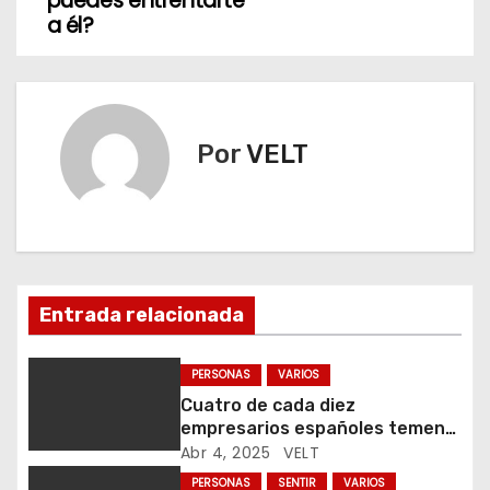
v
puedes entrentarte
a él?
e
g
a
Por
VELT
c
i
ó
n
Entrada relacionada
d
PERSONAS
VARIOS
e
Cuatro de cada diez
empresarios españoles temen
e
que los aranceles frenen su
Abr 4, 2025
VELT
comercio exterior
PERSONAS
SENTIR
VARIOS