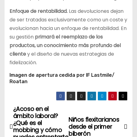
Enfoque de rentabilidad.
Las devoluciones dejan
de ser tratadas exclusivamente como un coste y
evolucionan hacia un enfoque de rentabilidad. En
su gestión
primará el reemplazo de los
productos, un conocimiento más profundo del
cliente
y el diseño de nuevas estrategias de
fidelización.
Imagen de apertura cedida por IF Lastmile/
Roatan
¿Acoso en el
N
ámbito laboral?
Niños flexitarianos
a
¿Qué es el
desde el primer
mobbing y cómo
biberón