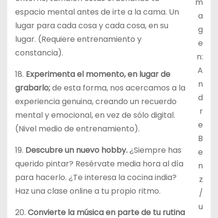
m
espacio mental antes de irte a la cama. Un
a
lugar para cada cosa y cada cosa, en su
g
lugar. (Requiere entrenamiento y
e
constancia).
n:
A
18.
Experimenta el momento, en lugar de
n
grabarlo;
de esta forma, nos acercamos a la
d
experiencia genuina, creando un recuerdo
r
mental y emocional, en vez de sólo digital.
e
(Nivel medio de entrenamiento).
B
19.
Descubre un nuevo hobby.
¿Siempre has
e
querido pintar? Resérvate media hora al día
n
para hacerlo. ¿Te interesa la cocina india?
z
Haz una clase online a tu propio ritmo.
/
u
20.
Convierte la música en parte de tu rutina