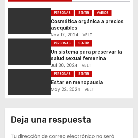
ó
PERSONAS
SENTIR
VARIOS
n
Cosmética orgánica a precios
asequibles
d
Nov 17, 2024
VELT
e
PERSONAS
SENTIR
Un sistema para preservar la
e
salud sexual femenina
Jul 30, 2024
VELT
n
PERSONAS
SENTIR
t
Estar en menopausia
May 22, 2024
VELT
r
a
Deja una respuesta
d
a
Tu dirección de correo electrónico no será