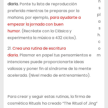
n
diaria.
Ponte tu lista de reproducción
s
preferida mientras te preparas por la
pl
mañana, por ejemplo,
para ayudarte a
a
empezar la jornada con buen
s
humor.
(Recréate con la Clásica y
h.
experimenta la música a 432 ciclos).
c
21.
Crea una rutina de escritura
o
diaria.
Plasmar en papel tus pensamientos e
m
intenciones puede proporcionarte ideas
valiosas y poner fin al síndrome de la mente
acelerada. (Nivel medio de entrenamiento).
Para crear y seguir estas rutinas, la firma de
cosmética Rituals ha creado “The Ritual of Jing”