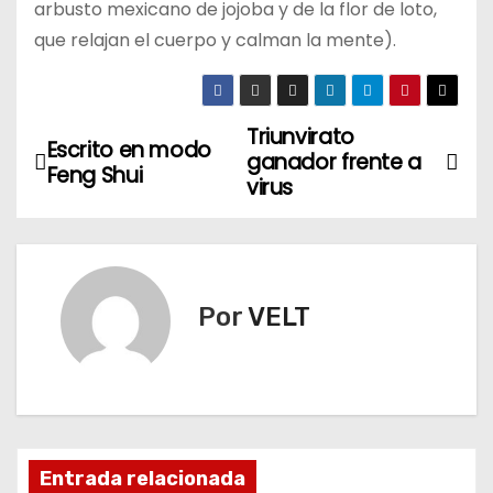
arbusto mexicano de jojoba y de la flor de loto,
que relajan el cuerpo y calman la mente).
Triunvirato
N
Escrito en modo
ganador frente a
Feng Shui
a
virus
v
e
Por
VELT
g
a
c
i
Entrada relacionada