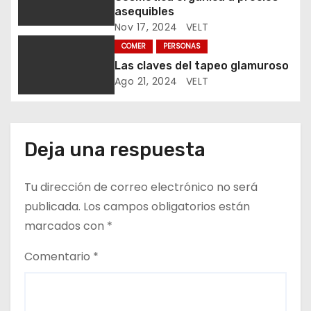
n
asequibles
Nov 17, 2024
VELT
t
COMER
PERSONAS
r
Las claves del tapeo glamuroso
Ago 21, 2024
VELT
a
d
Deja una respuesta
a
s
Tu dirección de correo electrónico no será
publicada.
Los campos obligatorios están
marcados con
*
Comentario
*