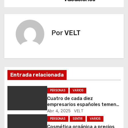
e
g
Por
VELT
a
c
i
ó
Entrada relacionada
n
PERSONAS
VARIOS
d
Cuatro de cada diez
empresarios españoles temen
e
que los aranceles frenen su
Abr 4, 2025
VELT
comercio exterior
e
PERSONAS
SENTIR
VARIOS
Cosmética orgánica a precios