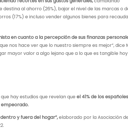
aciendo recortes en sus gastos generales,
cambiando
destina al ahorro (26%), bajar el nivel de las marcas o 
rros (17%) e incluso vender algunos bienes para recauda
ista en cuanto a la percepción de sus finanzas personal
que nos hace ver que lo nuestro siempre es mejor”, dice 
ar mayor valor a algo lejano que a lo que es tangible hoy
s que hay estudios que revelan que
el 41% de los españole
a empeorado.
entro y fuera del hogar”,
elaborado por la Asociación d
2.