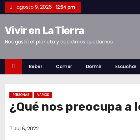
S
agosto 9, 2026
12:54 pm
a
l
Vivir en La Tierra
t
a
Nos gustó el planeta y decidimos quedarnos
r
a
l
Beber
Comer
Dormir
Escuchar
c
o
n
PERSONAS
VARIOS
t
¿Qué nos preocupa a 
e
n
i
Jul 8, 2022
d