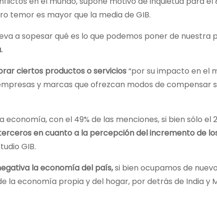
onflictos en el mundo, supone motivo de inquietud para el 
tro temor es mayor que la media de GIB.
leva a sopesar qué es lo que podemos poner de nuestra p
.
rar ciertos productos o servicios
“por su impacto en el 
a “empresas y marcas que ofrezcan modos de compensar 
la economía, con el 49% de las menciones, si bien sólo el 
erceros en cuanto a la percepción del incremento de lo
tudio GIB.
egativa la economía del país,
si bien ocupamos de nuevo
e la economía propia y del hogar, por detrás de India y M