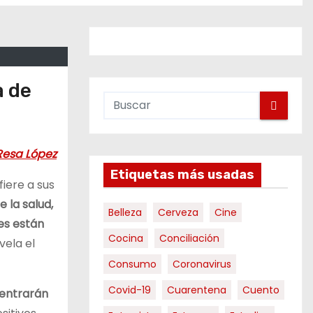
a de
 Resa López
Etiquetas más usadas
fiere a sus
 la salud,
Belleza
Cerveza
Cine
es están
Cocina
Conciliación
vela el
Consumo
Coronavirus
Covid-19
Cuarentena
Cuento
centrarán