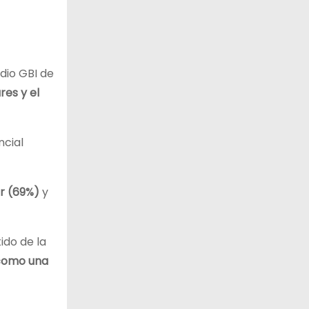
udio GBI de
res y el
ncial
r (69%)
y
ido de la
 como una