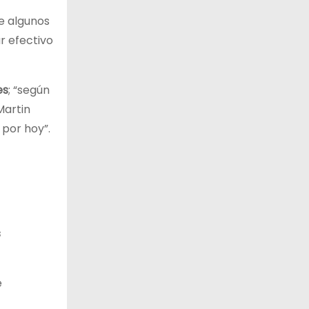
de algunos
r efectivo
es
; “según
Martin
 por hoy”.
s
e