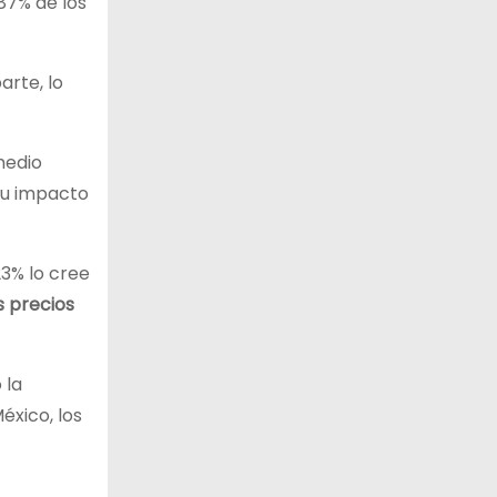
87% de los
arte, lo
medio
su impacto
23% lo cree
s precios
 la
éxico, los