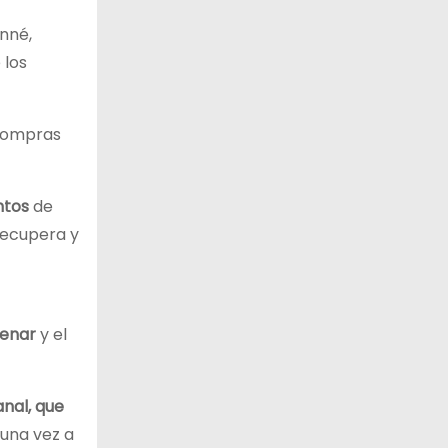
unné,
 los
 compras
ntos
de
recupera y
cenar
y el
nal, que
 una vez a