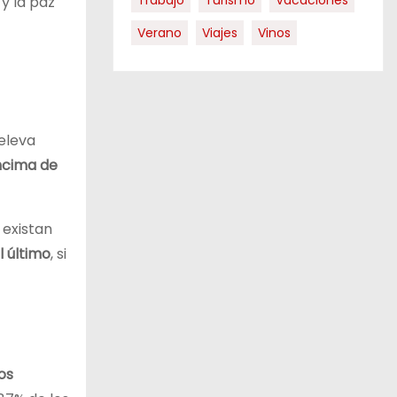
Trabajo
Turismo
Vacaciones
d
y la paz
Verano
Viajes
Vinos
 eleva
ncima de
 existan
l último
, si
os