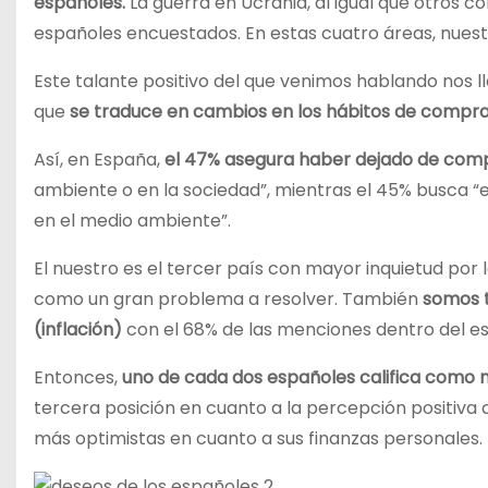
españoles.
La guerra en Ucrania, al igual que otros c
españoles encuestados. En estas cuatro áreas, nues
Este talante positivo del que venimos hablando nos l
que
se traduce en cambios en los hábitos de compra
Así, en España,
el 47% asegura haber dejado de comp
ambiente o en la sociedad”, mientras el 45% busc
en el medio ambiente”.
El nuestro es el tercer país con mayor inquietud por 
como un gran problema a resolver. También
somos t
(inflación)
con el 68% de las menciones dentro del es
Entonces,
uno de cada dos españoles califica como n
tercera posición en cuanto a la percepción positiva d
más optimistas en cuanto a sus finanzas personales.