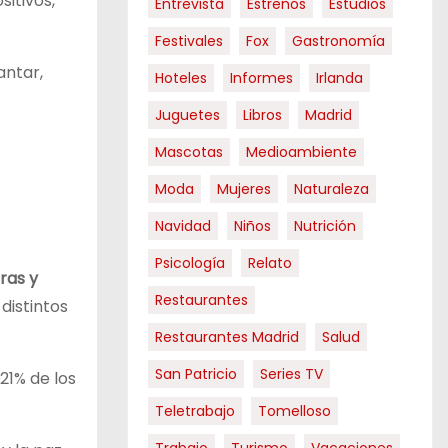
itivos,
Entrevista
Estrenos
Estudios
Festivales
Fox
Gastronomía
antar,
Hoteles
Informes
Irlanda
Juguetes
Libros
Madrid
Mascotas
Medioambiente
Moda
Mujeres
Naturaleza
Navidad
Niños
Nutrición
Psicología
Relato
ras y
Restaurantes
distintos
Restaurantes Madrid
Salud
San Patricio
Series TV
21% de los
Teletrabajo
Tomelloso