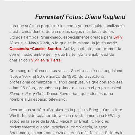
Forrexter/
Fotos: Diana Ragland
Los que seáis un poquito frikis como yo, enseguida localizaréis
a esta chica dentro de una de las sagas más locas de los
últimos tiempos:
Sharknado
, especialmente creada para
SyFy
.
Sí, es ella:
Nova Clark,
o lo que es lo mismo, la joven actriz
Cassandra –Cassie- Scerbo
. Actriz, cantante, comprometida
con el medio ambiente… y que ha tenido la amabilidad de
charlar con
Vivir en la Tierra
.
Con sangre italiana en sus venas, Scerbo nació en Long Island,
Nueva York, el 30 de marzo de 1990. Su trayectoria
profesional comenzaba 16 años después, ya que con sólo esa
edad, 16 años, grababa su primer disco con el grupo musical
Slumber Party Girls
, Dance Revolution, que además daba
nombre a un espacio televisivo.
Scerbo interpretó a «Brooke» en la película Bring It On: In It to
Win It, ha sido colaboradora en la revista americana KEWL, y
actuó en la serie de la ABC Make It or Break It. Pero es
recientemente cuando, gracias a, como decía, la saga
Sharknado, su cara comienza a sernos más familiar. Esto es lo