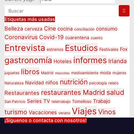
Etiquetas más usadas
Belleza
Cine
cocina
consumo
cerveza
conciliación
Coronavirus
Covid-19
cuarentena
cuento
Entrevista
Estudios
Fox
estrenos
Festivales
informes
gastronomía
Irlanda
Hoteles
libros
moda
juguetes
Madrid
medioambiente
mujeres
mascotas
nutrición
niños
Navidad
Naturaleza
psicología
relato
salud
restaurantes Madrid
Restaurantes
Series TV
Trabajo
Tomelloso
San Patricio
teletrabajo
Viajes
Vinos
turismo
Vacaciones
verano
¡Síguenos o contacta con nosotros!