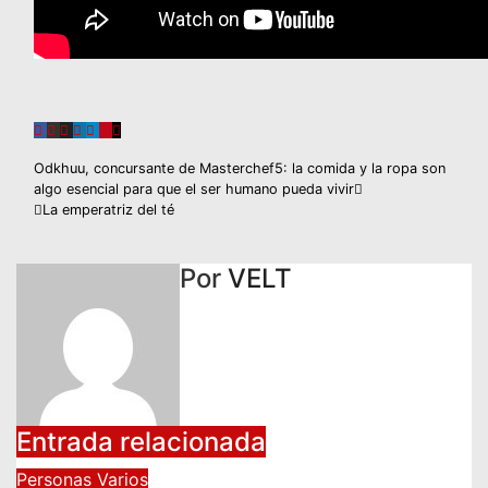
Navegación
Odkhuu, concursante de Masterchef5: la comida y la ropa son
algo esencial para que el ser humano pueda vivir
de
La emperatriz del té
entradas
Por
VELT
Entrada relacionada
Personas
Varios