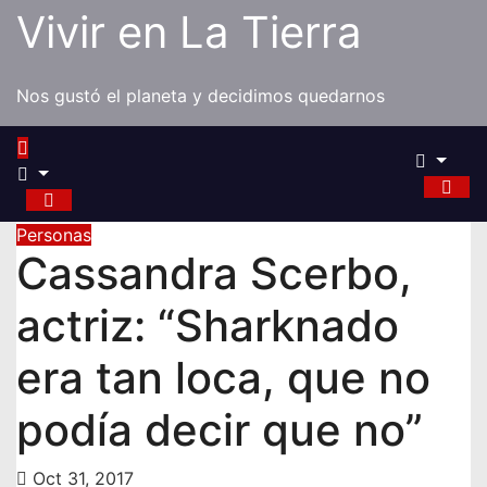
Saltar
Vivir en La Tierra
al
contenido
Nos gustó el planeta y decidimos quedarnos
Personas
Cassandra Scerbo,
actriz: “Sharknado
era tan loca, que no
podía decir que no”
Oct 31, 2017