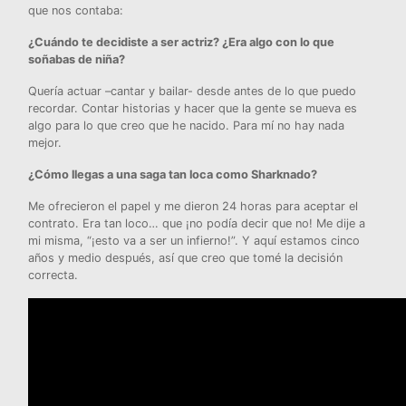
que nos contaba:
¿Cuándo te decidiste a ser actriz? ¿Era algo con lo que
soñabas de niña?
Quería actuar –cantar y bailar- desde antes de lo que puedo
recordar. Contar historias y hacer que la gente se mueva es
algo para lo que creo que he nacido. Para mí no hay nada
mejor.
¿Cómo llegas a una saga tan loca como Sharknado?
Me ofrecieron el papel y me dieron 24 horas para aceptar el
contrato. Era tan loco… que ¡no podía decir que no! Me dije a
mi misma, “¡esto va a ser un infierno!”. Y aquí estamos cinco
años y medio después, así que creo que tomé la decisión
correcta.