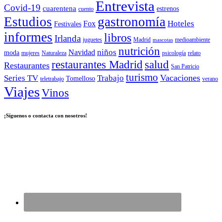
Entrevista
Covid-19
cuarentena
estrenos
cuento
Estudios
gastronomía
Hoteles
Fox
Festivales
informes
libros
Irlanda
juguetes
Madrid
medioambiente
mascotas
nutrición
niños
Navidad
moda
mujeres
Naturaleza
psicología
relato
salud
restaurantes Madrid
Restaurantes
San Patricio
turismo
Vacaciones
Series TV
Trabajo
Tomelloso
teletrabajo
verano
Viajes
Vinos
¡Síguenos o contacta con nosotros!