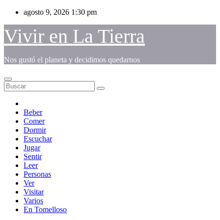
Saltar
agosto 9, 2026
1:30 pm
al
contenido
Vivir en La Tierra
Nos gustó el planeta y decidimos quedarnos
Beber
Comer
Dormir
Escuchar
Jugar
Sentir
Leer
Personas
Ver
Visitar
Varios
En Tomelloso