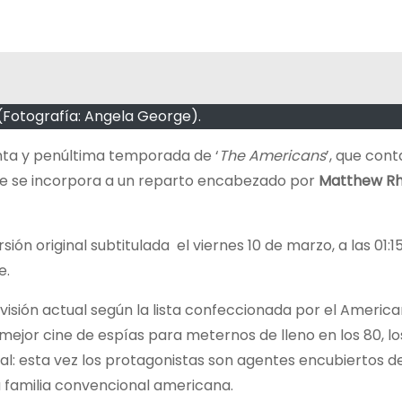
(Fotografía: Angela George).
uinta y penúltima temporada de ‘
The Americans
’, que cont
que se incorpora a un reparto encabezado por
Matthew R
ión original subtitulada el viernes 10 de marzo, a las 01:1
e.
visión actual según la lista confeccionada por el America
 mejor cine de espías para meternos de lleno en los 80, lo
al: esta vez los protagonistas son agentes encubiertos d
a familia convencional americana.