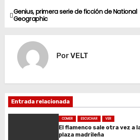
Genius, primera serie de ficción de National
N
Geographic
a
v
e
Por
VELT
g
a
c
Entrada relacionada
i
ó
COMER
ESCUCHAR
VER
El flamenco sale otra vez a l
n
plaza madrileña