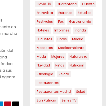
Covid-19
Cuarentena
Cuento
Entrevista
Estrenos
Estudios
us
Festivales
Fox
Gastronomía
amente en
Hoteles
Informes
Irlanda
en marcha
Juguetes
Libros
Madrid
Mascotas
Medioambiente
ión del
Moda
Mujeres
Naturaleza
ina,
téntica
Navidad
Niños
Nutrición
s a sus
Psicología
Relato
l agente
Restaurantes
Restaurantes Madrid
Salud
San Patricio
Series TV