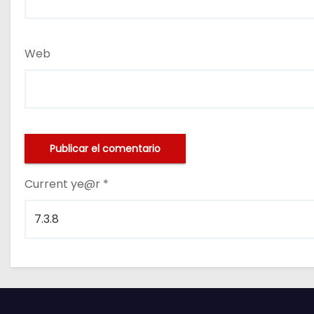
Web
Current ye@r
*