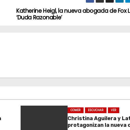
Katherine Heigl, la nueva abogada de Fox L
‘Duda Razonable’
COMER
ESCUCHAR
VER
a
Christina Aguilera y La
protagonizan la nueva