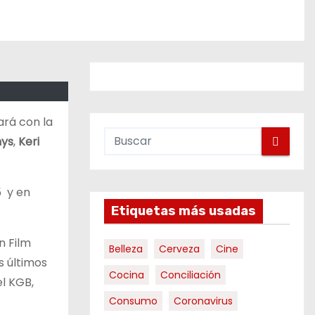
ará con la
hys
,
Keri
5 y en
Etiquetas más usadas
n Film
Belleza
Cerveza
Cine
s últimos
Cocina
Conciliación
el KGB,
Consumo
Coronavirus