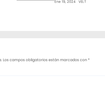
de Just Eat
Ene 19, 2024
VELT
a.
Los campos obligatorios están marcados con
*