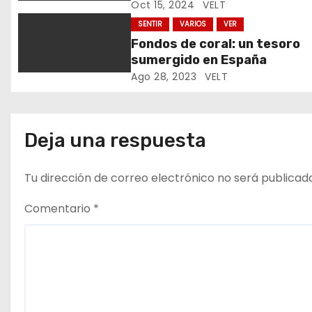
Oct 15, 2024
VELT
d
SENTIR
VARIOS
VER
e
Fondos de coral: un tesoro
sumergido en España
e
Ago 28, 2023
VELT
n
t
Deja una respuesta
r
Tu dirección de correo electrónico no será publicad
a
Comentario
*
d
a
s