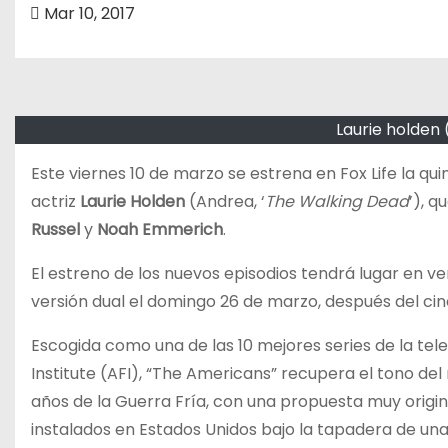
o
Mar 10, 2017
Laurie holden 
Este viernes 10 de marzo se estrena en Fox Life la q
actriz
Laurie Holden
(Andrea, ‘
The Walking Dead
’), 
Russel
y
Noah Emmerich
.
El estreno de los nuevos episodios tendrá lugar en vers
versión dual el domingo 26 de marzo, después del cin
Escogida como una de las 10 mejores series de la tele
Institute (AFI), “The Americans” recupera el tono del
años de la Guerra Fría, con una propuesta muy origin
instalados en Estados Unidos bajo la tapadera de un