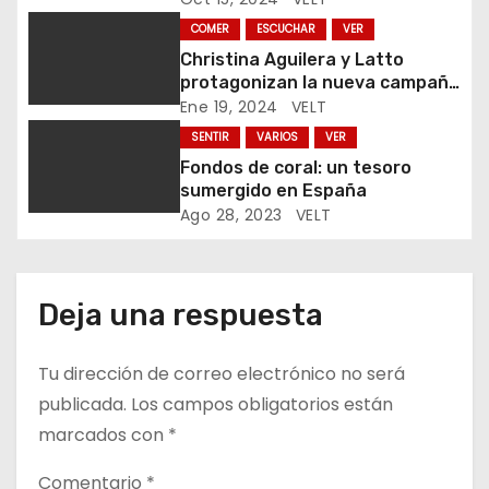
e
COMER
ESCUCHAR
VER
Christina Aguilera y Latto
n
protagonizan la nueva campaña
de Just Eat
Ene 19, 2024
VELT
t
SENTIR
VARIOS
VER
r
Fondos de coral: un tesoro
sumergido en España
a
Ago 28, 2023
VELT
d
a
Deja una respuesta
s
Tu dirección de correo electrónico no será
publicada.
Los campos obligatorios están
marcados con
*
Comentario
*