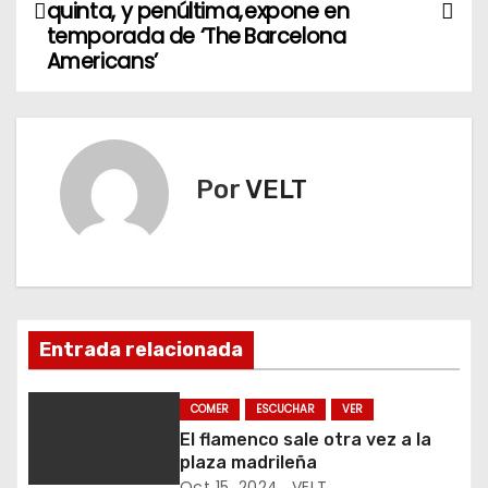
a
quinta, y penúltima,
expone en
temporada de ‘The
Barcelona
v
Americans’
e
g
Por
VELT
a
c
i
ó
Entrada relacionada
n
COMER
ESCUCHAR
VER
d
El flamenco sale otra vez a la
plaza madrileña
e
Oct 15, 2024
VELT