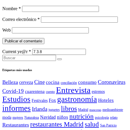
Nombre
*
Correo electrónico
*
Web
Current ye@r
*
Etiquetas más usadas
Cine
Coronavirus
Belleza
cocina
consumo
cerveza
conciliación
Entrevista
Covid-19
cuarentena
estrenos
cuento
Estudios
gastronomía
Hoteles
Fox
Festivales
informes
libros
Irlanda
juguetes
Madrid
medioambiente
mascotas
nutrición
niños
Navidad
moda
mujeres
Naturaleza
psicología
relato
salud
restaurantes Madrid
Restaurantes
San Patricio