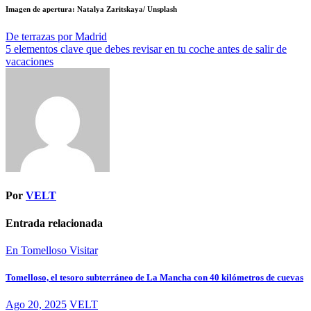
Imagen de apertura: Natalya Zaritskaya/ Unsplash
Navegación
De terrazas por Madrid
5 elementos clave que debes revisar en tu coche antes de salir de
de
vacaciones
entradas
Por
VELT
Entrada relacionada
En Tomelloso
Visitar
Tomelloso, el tesoro subterráneo de La Mancha con 40 kilómetros de cuevas
Ago 20, 2025
VELT