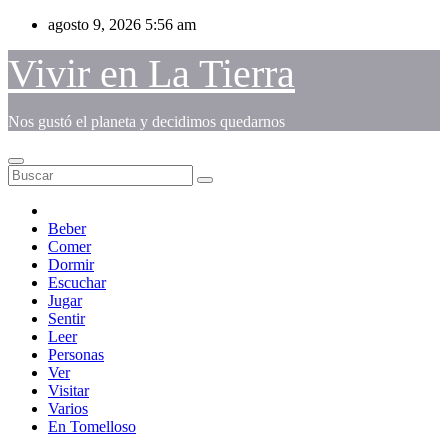
Saltar
agosto 9, 2026
5:56 am
al
contenido
Vivir en La Tierra
Nos gustó el planeta y decidimos quedarnos
Beber
Comer
Dormir
Escuchar
Jugar
Sentir
Leer
Personas
Ver
Visitar
Varios
En Tomelloso