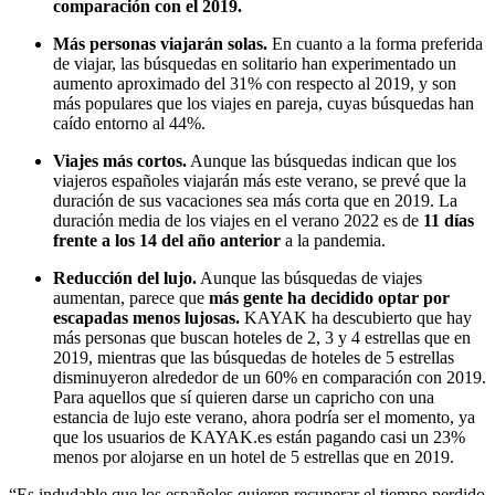
comparación con el 2019.
Más personas viajarán solas.
En cuanto a la forma preferida
de viajar, las búsquedas en solitario han experimentado un
aumento aproximado del 31% con respecto al 2019, y son
más populares que los viajes en pareja, cuyas búsquedas han
caído entorno al 44%.
Viajes más cortos.
Aunque las búsquedas indican que los
viajeros españoles viajarán más este verano, se prevé que la
duración de sus vacaciones sea más corta que en 2019. La
duración media de los viajes en el verano 2022 es de
11 días
frente a los 14 del año anterior
a la pandemia.
Reducción del lujo.
Aunque las búsquedas de viajes
aumentan, parece que
más gente ha decidido optar por
escapadas menos lujosas.
KAYAK ha descubierto que hay
más personas que buscan hoteles de 2, 3 y 4 estrellas que en
2019, mientras que las búsquedas de hoteles de 5 estrellas
disminuyeron alrededor de un 60% en comparación con 2019.
Para aquellos que sí quieren darse un capricho con una
estancia de lujo este verano, ahora podría ser el momento, ya
que los usuarios de KAYAK.es están pagando casi un 23%
menos por alojarse en un hotel de 5 estrellas que en 2019.
“Es indudable que los españoles quieren recuperar el tiempo perdido