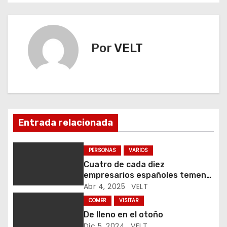
a
v
e
Por
VELT
g
a
c
Entrada relacionada
i
ó
PERSONAS
VARIOS
Cuatro de cada diez
n
empresarios españoles temen
que los aranceles frenen su
Abr 4, 2025
VELT
d
comercio exterior
COMER
VISITAR
e
De lleno en el otoño
Dic 5, 2024
VELT