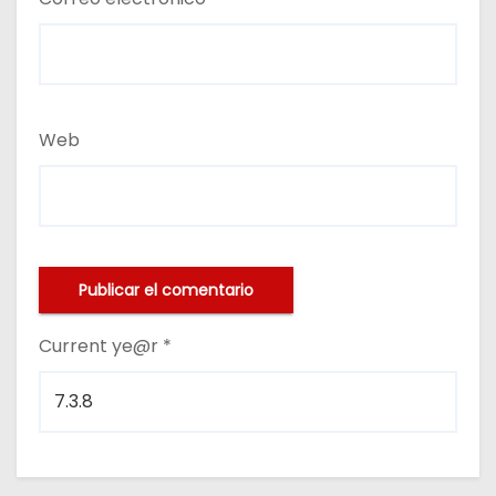
Web
Current ye@r
*