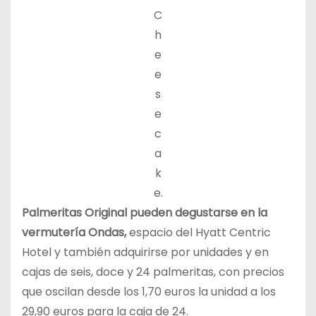
C
h
e
e
s
e
c
a
k
e.
Palmeritas Original pueden degustarse en la
vermutería Ondas,
espacio del Hyatt Centric
Hotel y también adquirirse por unidades y en
cajas de seis, doce y 24 palmeritas, con precios
que oscilan desde los 1,70 euros la unidad a los
29,90 euros para la caja de 24.