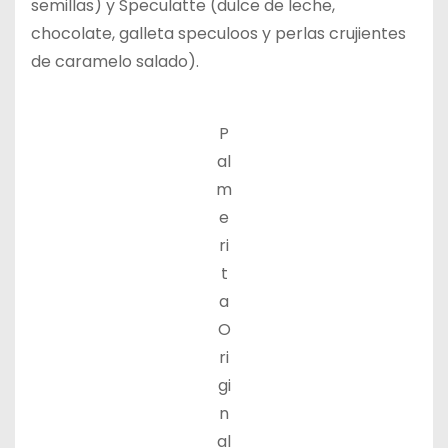
semillas) y Speculatte (dulce de leche,
chocolate, galleta speculoos y perlas crujientes
de caramelo salado).
P
al
m
e
ri
t
a
O
ri
gi
n
al