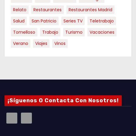
Relato
Restaurantes
Restaurantes Madrid
Salud
San Patricio
Series TV
Teletrabajo
Tomelloso
Trabajo
Turismo
Vacaciones
Verano
Viajes
Vinos
¡Síguenos O Contacta Con Nosotros!