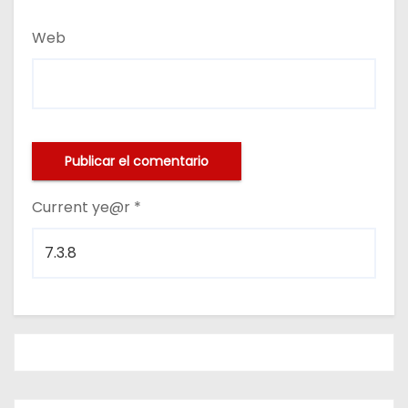
Web
Current ye@r
*