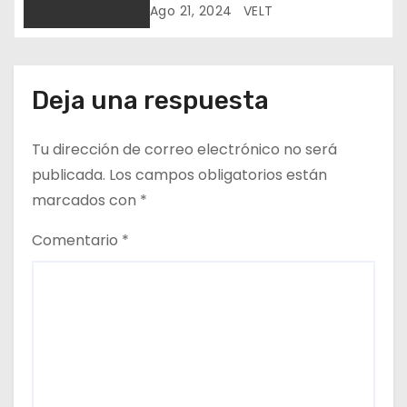
n
Ago 21, 2024
VELT
t
r
Deja una respuesta
a
Tu dirección de correo electrónico no será
d
publicada.
Los campos obligatorios están
a
marcados con
*
s
Comentario
*