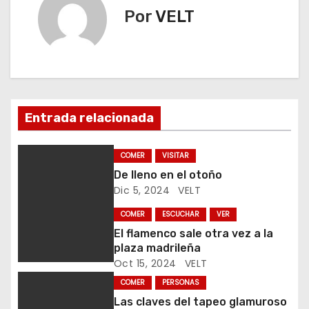
Por
VELT
e
g
a
c
Entrada relacionada
i
COMER
VISITAR
ó
De lleno en el otoño
Dic 5, 2024
VELT
n
COMER
ESCUCHAR
VER
d
El flamenco sale otra vez a la
plaza madrileña
e
Oct 15, 2024
VELT
e
COMER
PERSONAS
Las claves del tapeo glamuroso