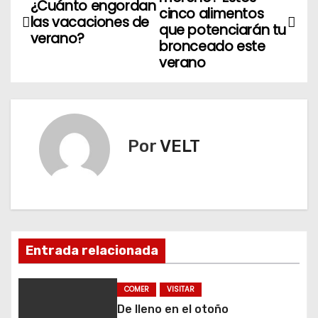
¿Cuánto engordan
a
cinco alimentos
las vacaciones de
que potenciarán tu
verano?
v
bronceado este
verano
e
g
a
Por
VELT
c
i
ó
n
Entrada relacionada
d
COMER
VISITAR
e
De lleno en el otoño