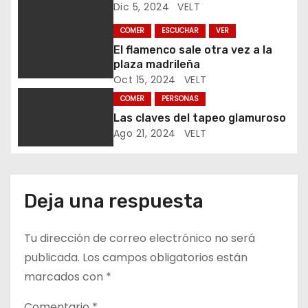
Dic 5, 2024
VELT
e
COMER
ESCUCHAR
VER
n
El flamenco sale otra vez a la
plaza madrileña
t
Oct 15, 2024
VELT
COMER
PERSONAS
r
Las claves del tapeo glamuroso
Ago 21, 2024
VELT
a
d
a
Deja una respuesta
s
Tu dirección de correo electrónico no será
publicada.
Los campos obligatorios están
marcados con
*
Comentario
*