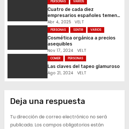
n
PERSONAS
VARIOS
Cuatro de cada diez
d
empresarios españoles temen
que los aranceles frenen su
Abr 4, 2025
VELT
e
comercio exterior
PERSONAS
SENTIR
VARIOS
e
Cosmética orgánica a precios
asequibles
n
Nov 17, 2024
VELT
t
COMER
PERSONAS
Las claves del tapeo glamuroso
r
Ago 21, 2024
VELT
a
d
Deja una respuesta
a
Tu dirección de correo electrónico no será
s
publicada.
Los campos obligatorios están