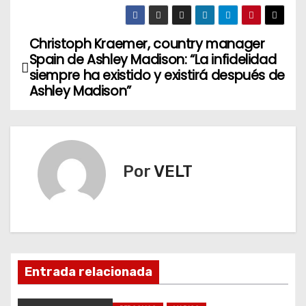
Christoph Kraemer, country manager
N
Spain de Ashley Madison: “La infidelidad
a
siempre ha existido y existirá después de
Ashley Madison”
v
e
g
Por
VELT
a
c
i
Entrada relacionada
ó