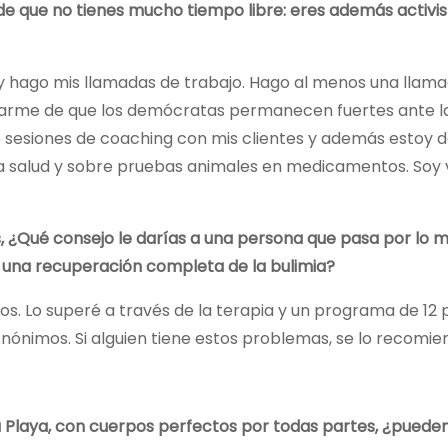
de que no tienes mucho tiempo libre: eres además activis
y hago mis llamadas de trabajo. Hago al menos una llamad
rarme de que los demócratas permanecen fuertes ante l
go sesiones de coaching con mis clientes y además estoy 
 la salud y sobre pruebas animales en medicamentos. Soy
, ¿Qué consejo le darías a una persona que pasa por lo 
e una recuperación completa de la bulimia?
ños. Lo superé a través de la terapia y un programa de 12
nimos. Si alguien tiene estos problemas, se lo recomien
a Playa, con cuerpos perfectos por todas partes, ¿pueden 