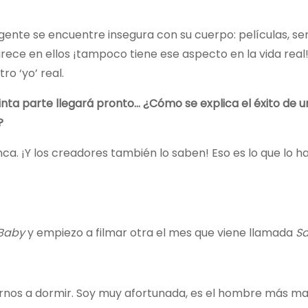
 gente se encuentre insegura con su cuerpo: películas, ser
arece en ellos ¡tampoco tiene ese aspecto en la vida real!
ro ‘yo’ real.
inta parte llegará pronto… ¿Cómo se explica el éxito de 
?
ca. ¡Y los creadores también lo saben! Eso es lo que lo h
 Baby
y empiezo a filmar otra el mes que viene llamada
Sa
rnos a dormir. Soy muy afortunada, es el hombre más ma