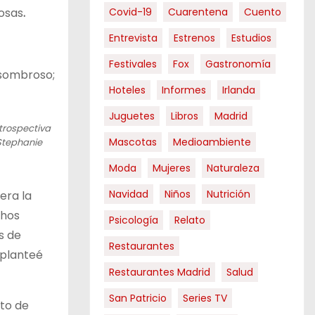
cosas
.
Covid-19
Cuarentena
Cuento
Entrevista
Estrenos
Estudios
Festivales
Fox
Gastronomía
 asombroso;
Hoteles
Informes
Irlanda
Juguetes
Libros
Madrid
trospectiva
Mascotas
Medioambiente
Stephanie
Moda
Mujeres
Naturaleza
Navidad
Niños
Nutrición
era la
chos
Psicología
Relato
s de
Restaurantes
 planteé
Restaurantes Madrid
Salud
San Patricio
Series TV
sto de