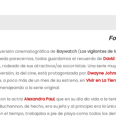
Fo
a versión cinematográfica de
Baywatch
(
Los vigilantes de 
pueda parecernos, todos guardamos el recuerdo de
David 
a, rodeado de sus atractivos/as socorristas. Una serie muy
ersión, la del cine, está protagonizada por
Dwayne Johns
que, a poco más de un mes de su estreno, en
Vivir en La Tier
najeando a la serie original.
on la actriz
Alexandra Paul
, que en su día dio vida a la te
 Buchannon, de hecho, era su jefa y al principio era la úni
on el tiempo, trabajaba a pie de playa como todos los de