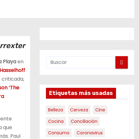
rrexter
la Playa
en
Hasselhoff
 criticada,
on ‘The
Etiquetas más usadas
ra
Belleza
Cerveza
Cine
niente
Cocina
Conciliación
ca que
Consumo
Coronavirus
más. Paul