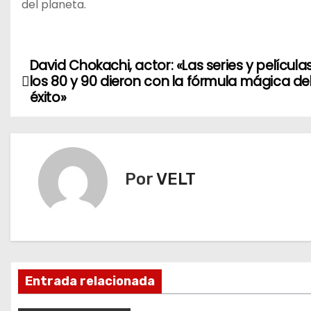
del planeta.
David Chokachi, actor: «Las series y película
N
los 80 y 90 dieron con la fórmula mágica de
a
éxito»
v
e
Por
VELT
g
a
c
i
Entrada relacionada
ó