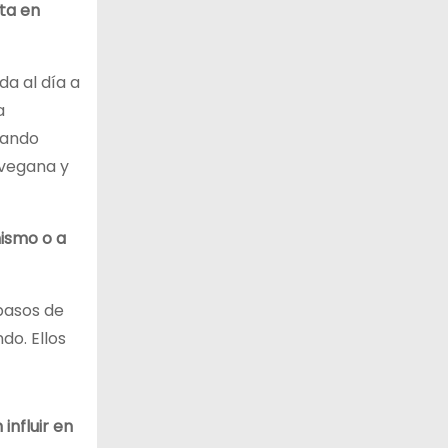
ta en
a al día a
a
dando
 vegana y
mismo o a
 pasos de
do. Ellos
influir en