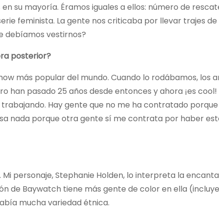
 su mayoría. Éramos iguales a ellos: número de rescate
ie feminista. La gente nos criticaba por llevar trajes de
e debíamos vestirnos?
era posterior?
show más popular del mundo. Cuando lo rodábamos, los 
pero han pasado 25 años desde entonces y ahora ¡es cool!
r trabajando. Hay gente que no me ha contratado porqu
 pasa nada porque otra gente sí me contrata por haber es
. Mi personaje, Stephanie Holden, lo interpreta la encant
ión de Baywatch tiene más gente de color en ella (incluy
 había mucha variedad étnica.