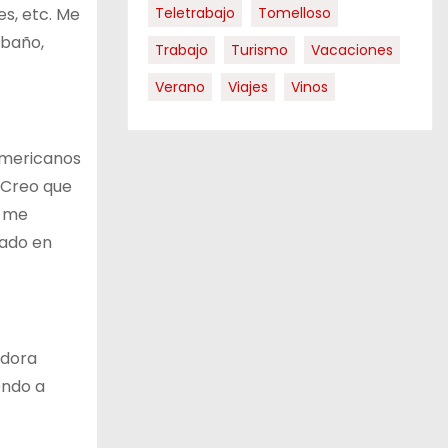
s, etc. Me
Teletrabajo
Tomelloso
 baño,
Trabajo
Turismo
Vacaciones
Verano
Viajes
Vinos
americanos
 Creo que
e me
tado en
adora
endo a