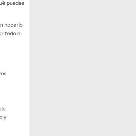
¿Qué puedes
en hacerlo
or todo el
os.
ble
a y