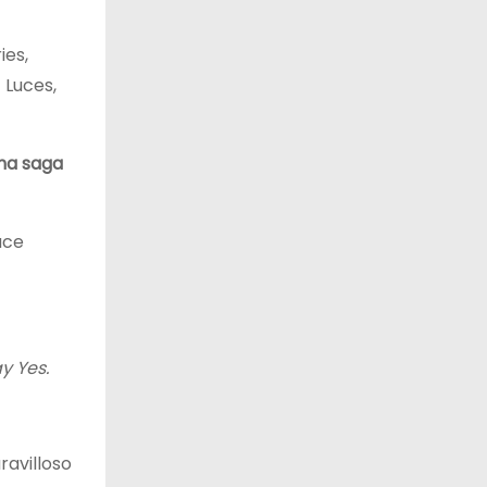
ies,
 Luces,
una saga
ace
y Yes.
ravilloso