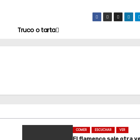
Truco o tarta
COMER
ESCUCHAR
VER
El flamenco sale otra ve