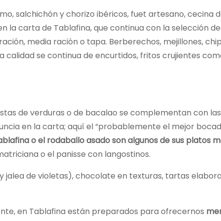
mo, salchichón y chorizo ibéricos, fuet artesano, cecina 
n la carta de Tablafina, que continua con la selección de
ación, media ración o tapa. Berberechos, mejillones, chip
ta calidad se continua de encurtidos, fritos crujientes com
 tostas de verduras o de bacalao se complementan con las
ncia en la carta; aquí el “probablemente el mejor bocadi
a Tablafina o el rodaballo asado son algunos de sus platos 
 matriciana o el panisse con langostinos.
y jalea de violetas), chocolate en texturas, tartas elabor
esente, en Tablafina están preparados para ofrecernos
men