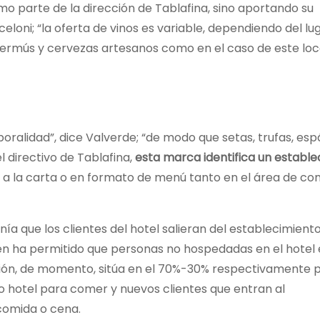
mo parte de la dirección de Tablafina, sino aportando su
loni; “la oferta de vinos es variable, dependiendo del lu
ermús y cervezas artesanos como en el caso de este loca
poralidad”, dice Valverde; “de modo que setas, trufas, es
directivo de Tablafina,
esta marca identifica un establ
 a la carta o en formato de menú tanto en el área de c
ía que los clientes del hotel salieran del establecimiento
én ha permitido que personas no hospedadas en el hotel 
rción, de momento, sitúa en el 70%-30% respectivamente p
 hotel para comer y nuevos clientes que entran al
 comida o cena.