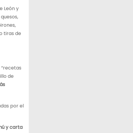
de León y
 quesos,
irones,
o tiras de
 “recetas
llo de
más
adas por el
ú y carta