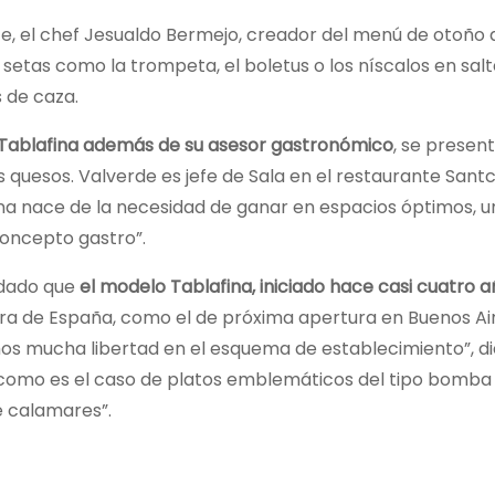
te, el chef Jesualdo Bermejo, creador del menú de otoño 
 setas como la trompeta, el boletus o los níscalos en sal
s de caza.
 Tablafina además de su asesor gastronómico
, se presen
 quesos. Valverde es jefe de Sala en el restaurante Santc
fina nace de la necesidad de ganar en espacios óptimos, un
oncepto gastro”.
rdado que
el modelo Tablafina, iniciado hace casi cuatro a
ra de España, como el de próxima apertura en Buenos Air
mos mucha libertad en el esquema de establecimiento”, d
 como es el caso de platos emblemáticos del tipo bomba
e calamares”.