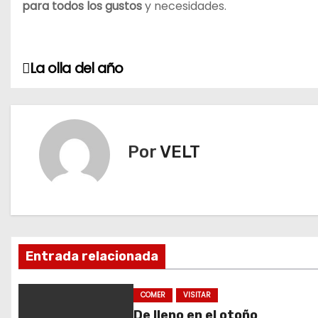
para todos los gustos
y necesidades.
La olla del año
N
a
v
Por
VELT
e
g
a
c
Entrada relacionada
i
COMER
VISITAR
ó
De lleno en el otoño