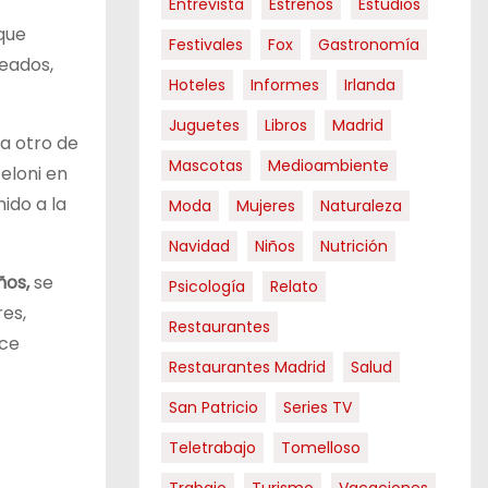
Entrevista
Estrenos
Estudios
que
Festivales
Fox
Gastronomía
teados,
Hoteles
Informes
Irlanda
Juguetes
Libros
Madrid
ta otro de
Mascotas
Medioambiente
eloni en
ido a la
Moda
Mujeres
Naturaleza
Navidad
Niños
Nutrición
ños,
se
Psicología
Relato
es,
Restaurantes
ice
Restaurantes Madrid
Salud
San Patricio
Series TV
Teletrabajo
Tomelloso