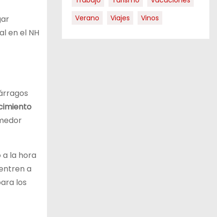
Trabajo
Turismo
Vacaciones
Verano
Viajes
Vinos
gar
l en el NH
párragos
ecimiento
omedor
 a la hora
entren a
ara los