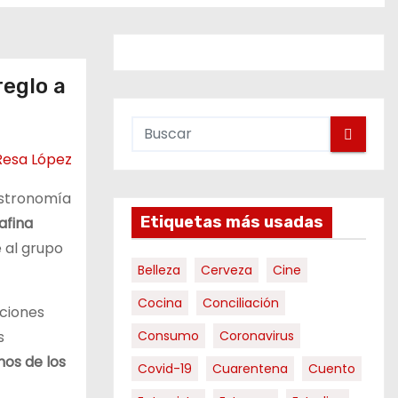
eglo a
 Resa López
gastronomía
Etiquetas más usadas
afina
e al grupo
Belleza
Cerveza
Cine
Cocina
Conciliación
aciones
s
Consumo
Coronavirus
nos de los
Covid-19
Cuarentena
Cuento