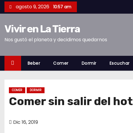
S
agosto 9, 2026
10:57 am
a
l
Vivir en La Tierra
t
a
Nos gustó el planeta y decidimos quedarnos
r
a
l
Beber
Comer
Dormir
Escuchar
c
o
n
COMER
DORMIR
t
Comer sin salir del hot
e
n
i
Dic 16, 2019
d