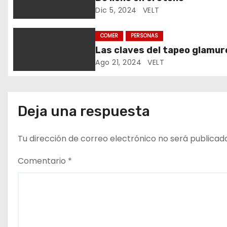
Dic 5, 2024
VELT
n
d
COMER
PERSONAS
Las claves del tapeo glamu
e
Ago 21, 2024
VELT
e
n
Deja una respuesta
t
Tu dirección de correo electrónico no será publicad
r
Comentario
*
a
d
a