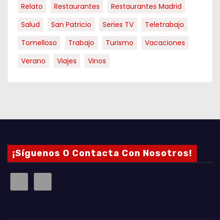
Relato
Restaurantes
Restaurantes Madrid
Salud
San Patricio
Series TV
Teletrabajo
Tomelloso
Trabajo
Turismo
Vacaciones
Verano
Viajes
Vinos
¡Síguenos O Contacta Con Nosotros!