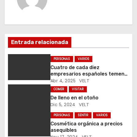
g
a
c
Entrada relacionada
i
ó
PERSONAS
VARIOS
Cuatro de cada diez
n
empresarios españoles temen
que los aranceles frenen su
Abr 4, 2025
VELT
d
comercio exterior
COMER
VISITAR
e
De lleno en el otoño
Dic 5, 2024
VELT
e
PERSONAS
SENTIR
VARIOS
n
Cosmética orgánica a precios
asequibles
t