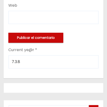
Web
Current ye@r
*