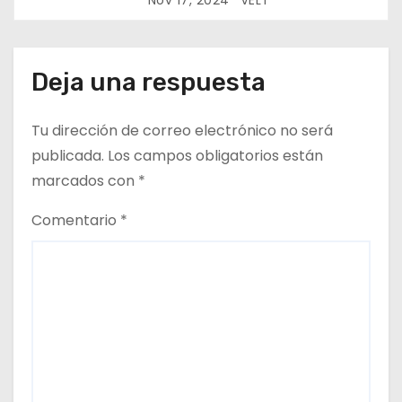
Nov 17, 2024
VELT
r
a
Deja una respuesta
d
Tu dirección de correo electrónico no será
a
publicada.
Los campos obligatorios están
s
marcados con
*
Comentario
*