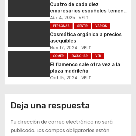
t
Cuatro de cada diez
empresarios españoles temen
r
que los aranceles frenen su
Abr 4, 2025
VELT
comercio exterior
a
PERSONAS
SENTIR
VARIOS
Cosmética orgánica a precios
d
asequibles
Nov 17, 2024
VELT
a
COMER
ESCUCHAR
VER
s
El flamenco sale otra vez a la
plaza madrileña
Oct 15, 2024
VELT
Deja una respuesta
Tu dirección de correo electrónico no será
publicada.
Los campos obligatorios están