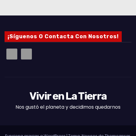
¡Síguenos O Contacta Con Nosotros!
Vivir en La Tierra
Nos gustó el planeta y decidimos quedarnos
Funciona gracias a WordPress
|
Tema: Newses de
Themeansar
.