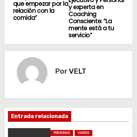
Ejecutivo y Personal
que empezar por la
y experta en
g
relación con la
Coaching
comida”
Consciente: “La
a
mente está a tu
servicio”
c
i
ó
Por
VELT
n
d
e
e
Entrada relacionada
n
PERSONAS
VARIOS