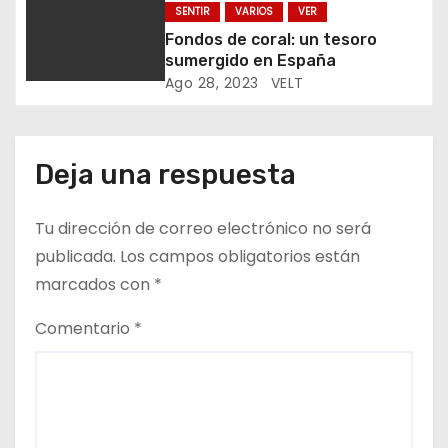
t
SENTIR
VARIOS
VER
Fondos de coral: un tesoro
r
sumergido en España
Ago 28, 2023
VELT
a
d
Deja una respuesta
a
s
Tu dirección de correo electrónico no será
publicada.
Los campos obligatorios están
marcados con
*
Comentario
*