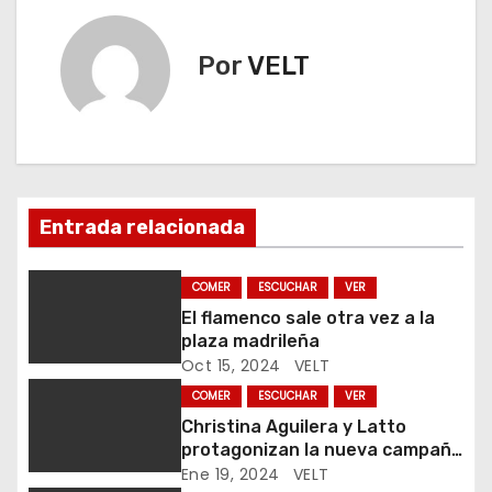
e
g
Por
VELT
a
c
i
Entrada relacionada
ó
n
COMER
ESCUCHAR
VER
El flamenco sale otra vez a la
d
plaza madrileña
Oct 15, 2024
VELT
e
COMER
ESCUCHAR
VER
e
Christina Aguilera y Latto
protagonizan la nueva campaña
n
de Just Eat
Ene 19, 2024
VELT