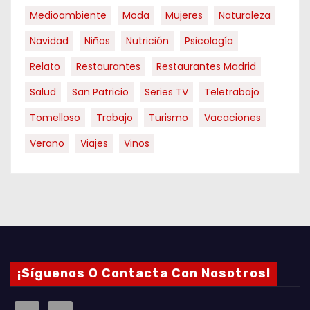
Medioambiente
Moda
Mujeres
Naturaleza
Navidad
Niños
Nutrición
Psicología
Relato
Restaurantes
Restaurantes Madrid
Salud
San Patricio
Series TV
Teletrabajo
Tomelloso
Trabajo
Turismo
Vacaciones
Verano
Viajes
Vinos
¡Síguenos O Contacta Con Nosotros!