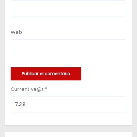
Web
Current ye@r
*