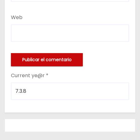
Web
Current ye@r
*