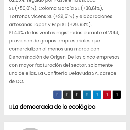
62,25%, seguido por Pastelería Escoda
SL (+50,01%), Coloma García SL (+38,81%),
Torronos Vicens SL (+28,51%) y elaboraciones
artesanas Lopez y Espi SL (+29, 93%).
El 44% de las ventas registradas durante el 2014,
provienen de grupos empresariales que
comercializan al menos una marca con
Denominación de Origen. De las cinco empresas
con mayor facturación del sector, solamente
una de ellas, La Confitería Delaviuda SA, carece
de DO.
La democracia de lo ecológico
N
a