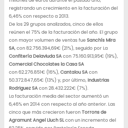
millones de euros durante el pasado año,
registrando un crecimiento en la facturación del
6,46% con respecto a 2013.
De los 29 grupos analizados, cinco de ellos
reúnen el 75% de la facturación del año. El grupo
con mayor volumen de ventas fue
Sanchís Mira
SA
, con 82.756.394,69€ (21%), seguido por La
Confitería Delaviuda SA
con 75.160.913,95€ (19%),
Comercial Chocolates la Casa SA
con 62.276.851€ (16%),
Cantalou SA
con
50.372.847,65€ (13%) y, por último,
Industrias
Rodriguez SA
con 28.432.222€ (7%).
La facturación media del sector aumentó un
6,46% en 2014 con respecto al año anterior. Las
cinco que más crecieron fueron
Torrons de
Agramunt Angel Lluch SL
con un incremento del