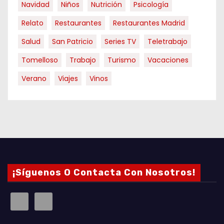
Navidad
Niños
Nutrición
Psicología
Relato
Restaurantes
Restaurantes Madrid
Salud
San Patricio
Series TV
Teletrabajo
Tomelloso
Trabajo
Turismo
Vacaciones
Verano
Viajes
Vinos
¡Síguenos O Contacta Con Nosotros!