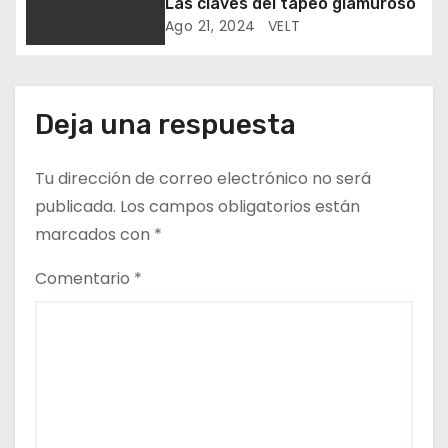
Las claves del tapeo glamuroso
n
Ago 21, 2024
VELT
t
r
Deja una respuesta
a
Tu dirección de correo electrónico no será
d
publicada.
Los campos obligatorios están
a
marcados con
*
s
Comentario
*