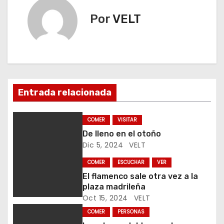
v
Por
VELT
e
g
a
c
Entrada relacionada
i
COMER
VISITAR
ó
De lleno en el otoño
Dic 5, 2024
VELT
n
COMER
ESCUCHAR
VER
d
El flamenco sale otra vez a la
plaza madrileña
e
Oct 15, 2024
VELT
e
COMER
PERSONAS