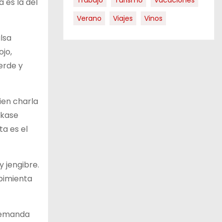
Trabajo
Turismo
Vacaciones
 es la del
Verano
Viajes
Vinos
alsa
ojo,
erde y
ien charla
akase
ta es el
 jengibre.
 pimienta
 demanda