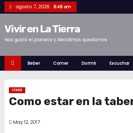
S
agosto 7, 2026
8:46 am
a
l
Vivir en La Tierra
t
a
Nos gustó el planeta y decidimos quedarnos
r
a
l
Beber
Comer
Dormir
Escuchar
c
o
n
COMER
t
Como estar en la tabe
e
n
i
May 12, 2017
d