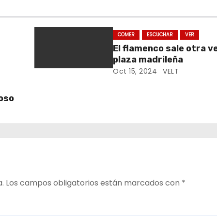
COMER
ESCUCHAR
VER
El flamenco sale otra ve
plaza madrileña
Oct 15, 2024
VELT
roso
a.
Los campos obligatorios están marcados con
*