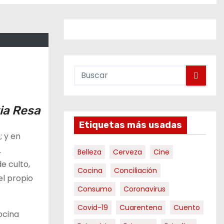
via Resa
Etiquetas más usadas
; y en
.
Belleza
Cerveza
Cine
e culto,
Cocina
Conciliación
l propio
Consumo
Coronavirus
Covid-19
Cuarentena
Cuento
ocina