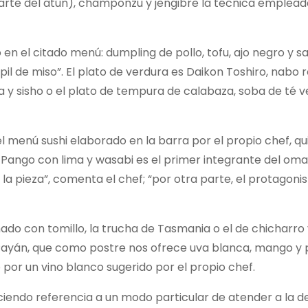
rte del atún), champonzu y jengibre la técnica empleada
 en el citado menú: dumpling de pollo, tofu, ajo negro y s
il de miso”. El plato de verdura es Daikon Toshiro, nabo r
la y sisho o el plato de tempura de calabaza, soba de té v
l menú sushi elaborado en la barra por el propio chef, qu
. Pango con lima y wasabi es el primer integrante del om
 la pieza”, comenta el chef; “por otra parte, el protagonis
do con tomillo, la trucha de Tasmania o el de chicharro y
a Payán, que como postre nos ofrece uva blanca, mango y
por un vino blanco sugerido por el propio chef.
iendo referencia a un modo particular de atender a la