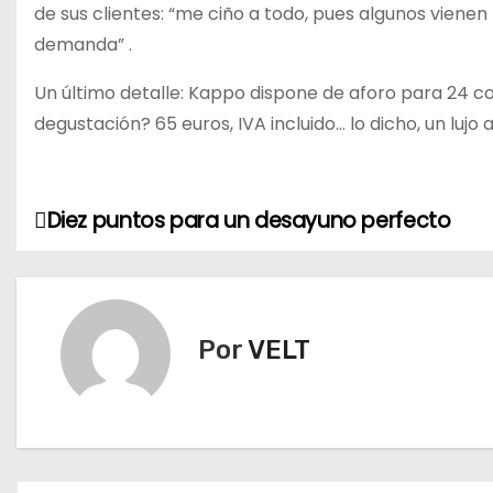
de sus clientes: “me ciño a todo, pues algunos viene
demanda” .
Un último detalle: Kappo dispone de aforo para 24 co
degustación? 65 euros, IVA incluido… lo dicho, un lujo a
Diez puntos para un desayuno perfecto
N
a
v
Por
VELT
e
g
a