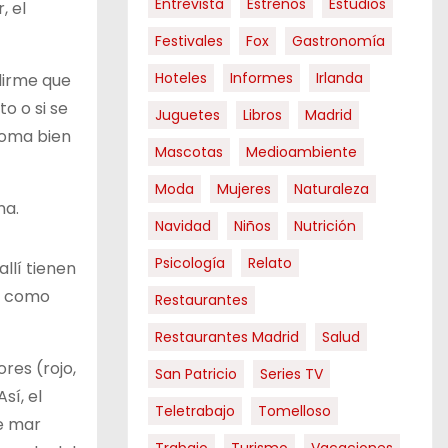
Entrevista
Estrenos
Estudios
, el
Festivales
Fox
Gastronomía
Hoteles
Informes
Irlanda
edirme que
o o si se
Juguetes
Libros
Madrid
coma bien
Mascotas
Medioambiente
Moda
Mujeres
Naturaleza
na.
Navidad
Niños
Nutrición
Psicología
Relato
llí tienen
ue como
Restaurantes
Restaurantes Madrid
Salud
res (rojo,
San Patricio
Series TV
sí, el
Teletrabajo
Tomelloso
de mar