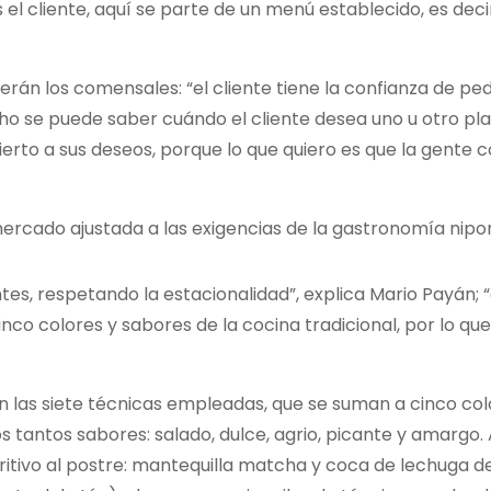
s el cliente, aquí se parte de un menú establecido, es decir
omerán los comensales: “el cliente tiene la confianza de p
ho se puede saber cuándo el cliente desea uno u otro plat
ierto a sus deseos, porque lo que quiero es que la gente 
rcado ajustada a las exigencias de la gastronomía nipo
s, respetando la estacionalidad”, explica Mario Payán; “a
nco colores y sabores de la cocina tradicional, por lo q
son las siete técnicas empleadas, que se suman a cinco colo
 tantos sabores: salado, dulce, agrio, picante y amargo. A
ritivo al postre: mantequilla matcha y coca de lechuga 