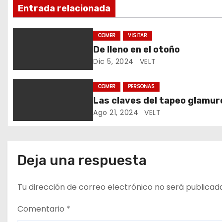
c
Entrada relacionada
i
COMER
VISITAR
ó
De lleno en el otoño
Dic 5, 2024
VELT
n
d
COMER
PERSONAS
Las claves del tapeo glamu
e
Ago 21, 2024
VELT
e
n
Deja una respuesta
t
Tu dirección de correo electrónico no será publicad
r
Comentario
*
a