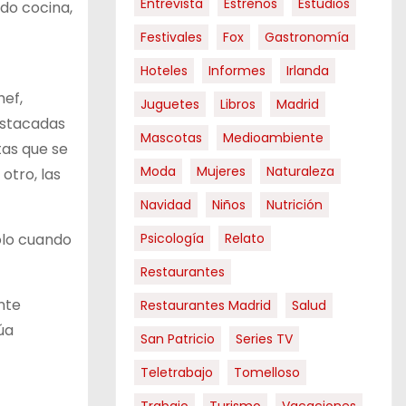
Entrevista
Estrenos
Estudios
ndo cocina,
Festivales
Fox
Gastronomía
Hoteles
Informes
Irlanda
hef,
Juguetes
Libros
Madrid
estacadas
Mascotas
Medioambiente
tas que se
Moda
Mujeres
Naturaleza
otro, las
Navidad
Niños
Nutrición
olo cuando
Psicología
Relato
Restaurantes
nte
Restaurantes Madrid
Salud
úa
San Patricio
Series TV
Teletrabajo
Tomelloso