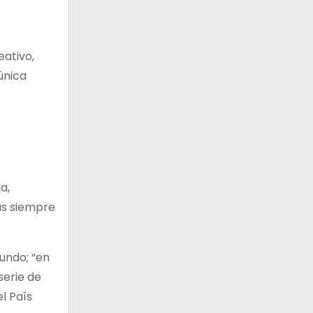
eativo,
única
a,
as siempre
mundo; “en
serie de
l País