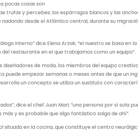
sca pocas cosas son
ae trufas y percebes; los espárragos blancos y las ancho
nadando desde el Atlántico central, durante su migració
iálogo interno” dice Elena Arzak; “el nuestro se basa en la
leo del restaurante en el que trabajamos como un equipo”.
 los diseñadores de moda, los miembros del equipo creativ
eta puede empezar semanas o meses antes de que un ing
arrolla un concepto se utiliza un sustituto con caracterí
ados”, dice el chef Juan Mari; “una persona por sí sola p
más y es probable que algo fantástico salga de ahí”.
 situada en la cocina, que constituye el centro neurálgi