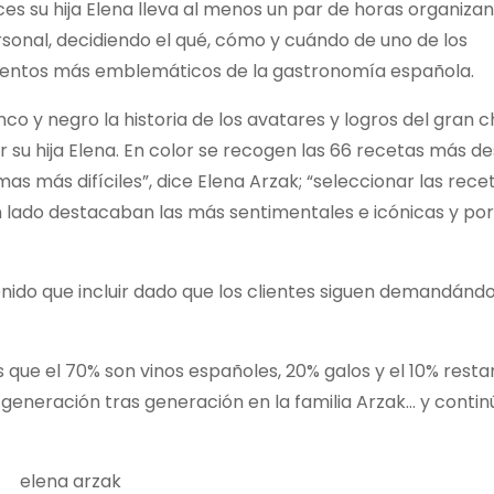
es su hija Elena lleva al menos un par de horas organiza
ersonal, decidiendo el qué, cómo y cuándo de uno de los
ientos más emblemáticos de la gastronomía española.
nco y negro la historia de los avatares y logros del gran c
 su hija Elena. En color se recogen las 66 recetas más d
as más difíciles”, dice Elena Arzak; “seleccionar las rece
un lado destacaban las más sentimentales e icónicas y por 
enido que incluir dado que los clientes siguen demandánd
 que el 70% son vinos españoles, 20% galos y el 10% resta
generación tras generación en la familia Arzak… y contin