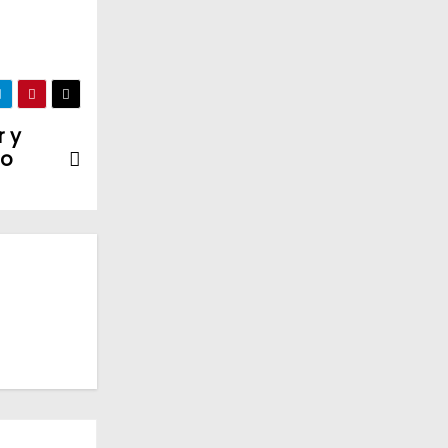
r y
no