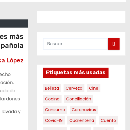
res más
spañola
esa López
Etiquetas más usadas
hecho
ración,
Belleza
Cerveza
Cine
gada de
alardones
Cocina
Conciliación
Consumo
Coronavirus
 lavada y
Covid-19
Cuarentena
Cuento