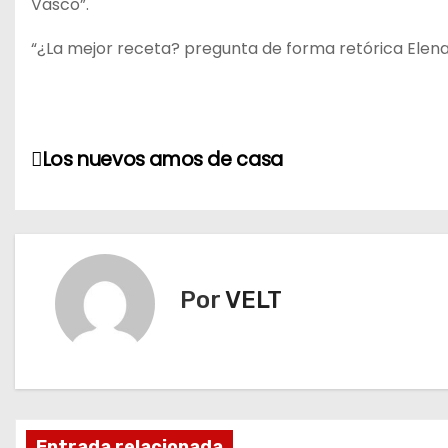
Vasco”.
“¿La mejor receta? pregunta de forma retórica Elena 
N
Los nuevos amos de casa
a
v
e
Por
VELT
g
a
c
i
Entrada relacionada