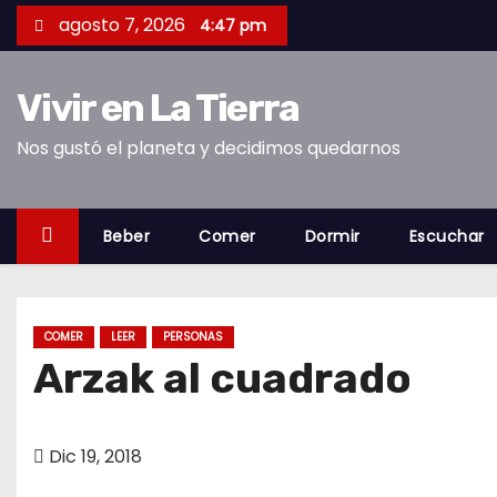
S
agosto 7, 2026
4:47 pm
a
l
Vivir en La Tierra
t
a
Nos gustó el planeta y decidimos quedarnos
r
a
l
Beber
Comer
Dormir
Escuchar
c
o
n
COMER
LEER
PERSONAS
t
Arzak al cuadrado
e
n
i
Dic 19, 2018
d