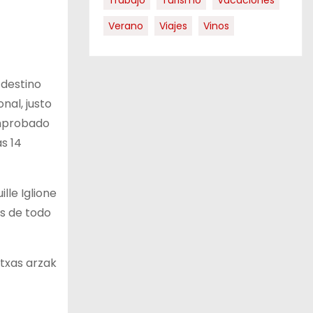
Trabajo
Turismo
Vacaciones
Verano
Viajes
Vinos
 destino
nal, justo
omprobado
as 14
lle Iglione
as de todo