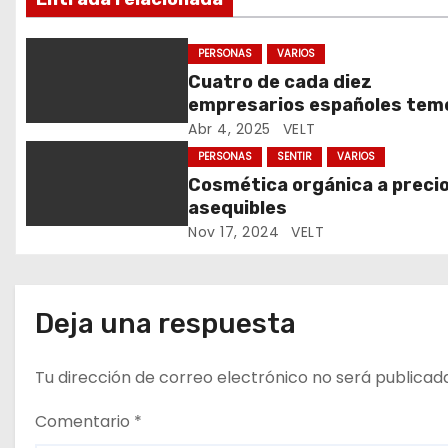
ó
PERSONAS
VARIOS
n
Cuatro de cada diez
empresarios españoles tem
d
que los aranceles frenen su
Abr 4, 2025
VELT
e
comercio exterior
PERSONAS
SENTIR
VARIOS
Cosmética orgánica a preci
e
asequibles
Nov 17, 2024
VELT
n
t
Deja una respuesta
r
a
Tu dirección de correo electrónico no será publicad
d
Comentario
*