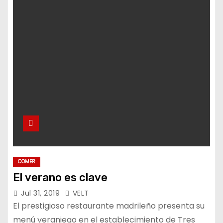
o
COMER
El verano es clave
Jul 31, 2019
VELT
El prestigioso restaurante madrileño presenta su
menú veraniego en el establecimiento de Tres