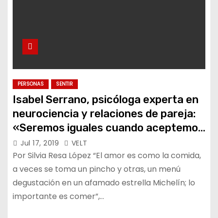
PERSONAS
SENTIR
Isabel Serrano, psicóloga experta en
neurociencia y relaciones de pareja:
«Seremos iguales cuando aceptemos
que somos diferentes»
Jul 17, 2019
VELT
Por Silvia Resa López “El amor es como la comida,
a veces se toma un pincho y otras, un menú
degustación en un afamado estrella Michelín; lo
importante es comer”,…