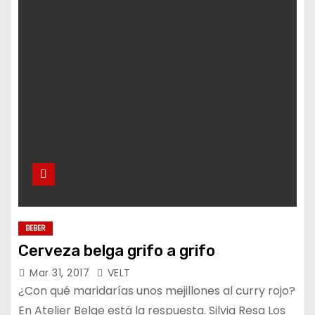
o
BEBER
Cerveza belga grifo a grifo
Mar 31, 2017
VELT
¿Con qué maridarías unos mejillones al curry rojo?
En Atelier Belge está la respuesta. Silvia Resa Los