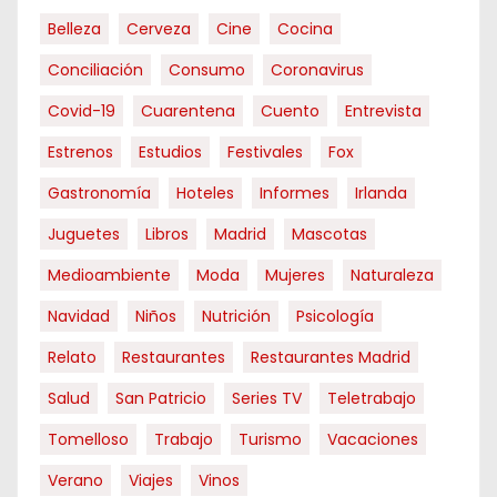
ó
Belleza
Cerveza
Cine
Cocina
n
Conciliación
Consumo
Coronavirus
d
Covid-19
Cuarentena
Cuento
Entrevista
e
Estrenos
Estudios
Festivales
Fox
e
Gastronomía
Hoteles
Informes
Irlanda
n
Juguetes
Libros
Madrid
Mascotas
Medioambiente
t
Moda
Mujeres
Naturaleza
Navidad
Niños
Nutrición
Psicología
r
Relato
Restaurantes
Restaurantes Madrid
a
Salud
San Patricio
Series TV
Teletrabajo
d
Tomelloso
Trabajo
Turismo
Vacaciones
a
Verano
Viajes
Vinos