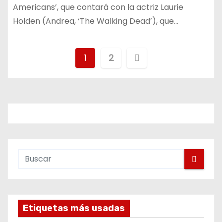
Americans’, que contará con la actriz Laurie
Holden (Andrea, ‘The Walking Dead’), que…
P
1
2
a
g
i
n
a
c
i
Etiquetas más usadas