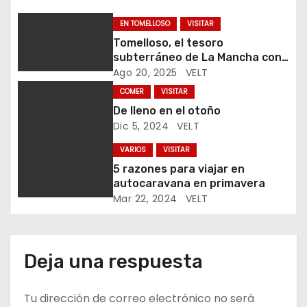
n
EN TOMELLOSO
VISITAR
d
Tomelloso, el tesoro
subterráneo de La Mancha con
e
40 kilómetros de cuevas
Ago 20, 2025
VELT
e
COMER
VISITAR
De lleno en el otoño
n
Dic 5, 2024
VELT
t
VARIOS
VISITAR
5 razones para viajar en
r
autocaravana en primavera
Mar 22, 2024
VELT
a
d
Deja una respuesta
a
s
Tu dirección de correo electrónico no será