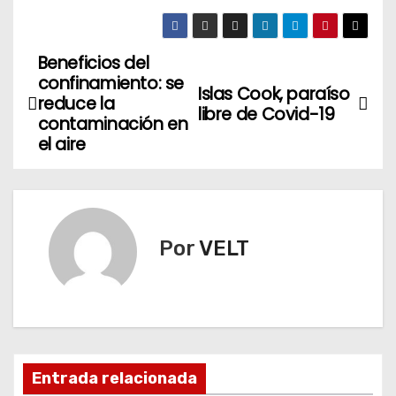
Beneficios del
N
confinamiento: se
Islas Cook, paraíso
a
reduce la
libre de Covid-19
contaminación en
v
el aire
e
g
Por
VELT
a
c
i
ó
Entrada relacionada