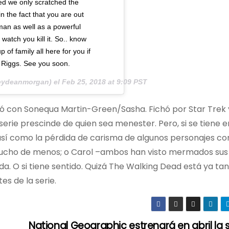
nted we only scratched the
 the fact that you are out
an as well as a powerful
watch you kill it. So.. know
f family all here for you if
 Riggs. See you soon.
eydeanmorgan) el
Feb 25, 2018 at 9:09 PST
só con Sonequa Martin-Green/Sasha. Fichó por Star Trek 
 serie prescinde de quien sea menester. Pero, si se tiene 
 así como la pérdida de carisma de algunos personajes co
 mucho de menos; o Carol –ambos han visto mermados sus
. O si tiene sentido. Quizá The Walking Dead está ya ta
s de la serie.
National Geographic estrenará en abril la s