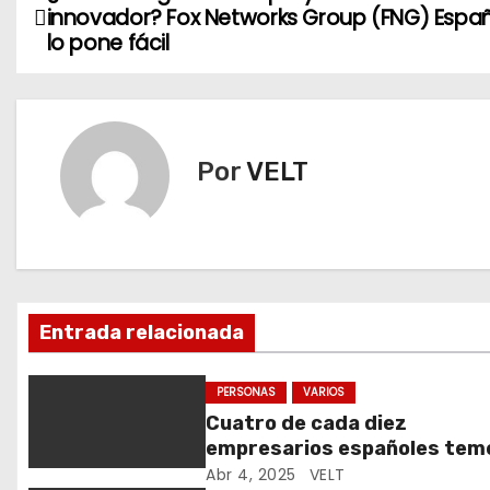
N
innovador? Fox Networks Group (FNG) Espa
a
lo pone fácil
v
e
Por
VELT
g
a
c
i
Entrada relacionada
ó
PERSONAS
VARIOS
n
Cuatro de cada diez
empresarios españoles tem
d
que los aranceles frenen su
Abr 4, 2025
VELT