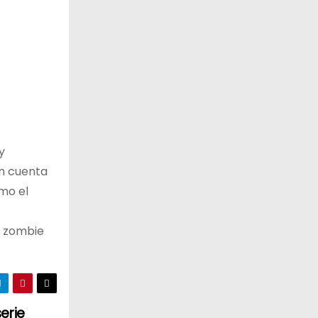
y
en cuenta
mo el
n zombie
erie