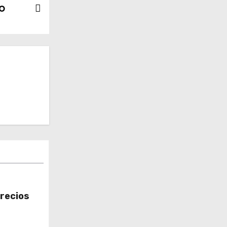
io
recios