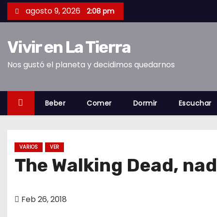
S
agosto 9, 2026
2:08 pm
a
l
Vivir en La Tierra
t
a
Nos gustó el planeta y decidimos quedarnos
r
a
l
Beber
Comer
Dormir
Escuchar
c
o
n
VARIOS
VER
t
The Walking Dead, nad
e
n
i
Feb 26, 2018
d