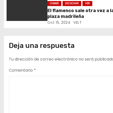
e
comercio exterior
COMER
ESCUCHAR
VER
El flamenco sale otra vez a l
e
plaza madrileña
Oct 15, 2024
VELT
n
t
Deja una respuesta
r
a
Tu dirección de correo electrónico no será publicad
d
Comentario
*
a
s