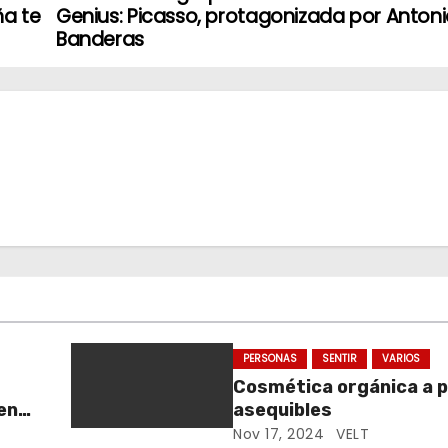
ña te
Genius: Picasso, protagonizada por Anton
Banderas
PERSONAS
SENTIR
VARIOS
Cosmética orgánica a p
en
asequibles
Nov 17, 2024
VELT