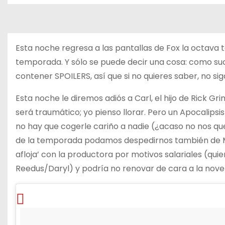
o
Esta noche regresa a las pantallas de Fox la octav
temporada. Y sólo se puede decir una cosa: como suc
contener SPOILERS, así que si no quieres saber, no si
Esta noche le diremos adiós a Carl, el hijo de Rick Gr
será traumático; yo pienso llorar. Pero un Apocalips
no hay que cogerle cariño a nadie (¿acaso no nos qu
de la temporada podamos despedirnos también de Ma
afloja’ con la productora por motivos salariales (q
Reedus/Daryl) y podría no renovar de cara a la nov