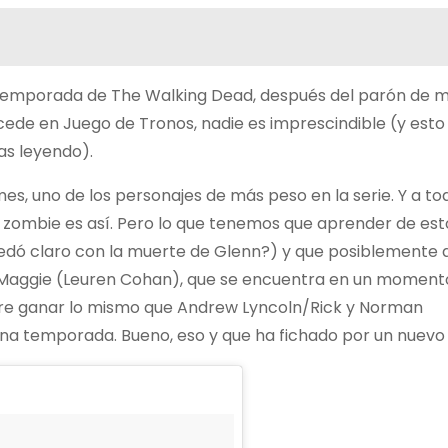
a temporada de The Walking Dead, después del parón de m
ede en Juego de Tronos, nadie es imprescindible (y esto
gas leyendo).
imes, uno de los personajes de más peso en la serie. Y a to
is zombie es así. Pero lo que tenemos que aprender de est
edó claro con la muerte de Glenn?) y que posiblemente a
ggie (Leuren Cohan), que se encuentra en un momento 
uiere ganar lo mismo que Andrew Lyncoln/Rick y Norman
ena temporada. Bueno, eso y que ha fichado por un nuevo