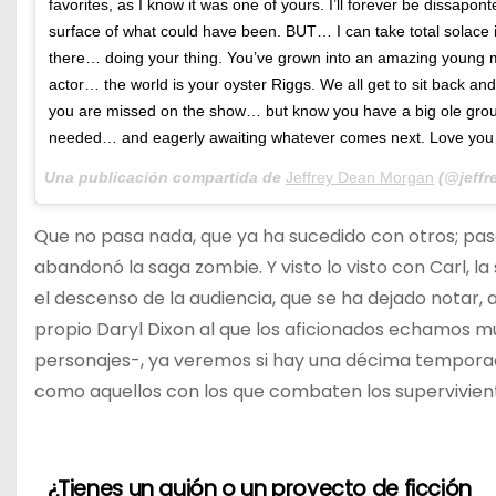
favorites, as I know it was one of yours. I’ll forever be dissapo
surface of what could have been. BUT… I can take total solace in
there… doing your thing. You’ve grown into an amazing young m
actor… the world is your oyster Riggs. We all get to sit back and 
you are missed on the show… but know you have a big ole group o
needed… and eagerly awaiting whatever comes next. Love you
Una publicación compartida de
Jeffrey Dean Morgan
(@jeffr
Que no pasa nada, que ya ha sucedido con otros; pa
abandonó la saga zombie. Y visto lo visto con Carl, la
el descenso de la audiencia, que se ha dejado notar,
propio Daryl Dixon al que los aficionados echamos
personajes-, ya veremos si hay una décima temporada
como aquellos con los que combaten los superviviente
¿Tienes un guión o un proyecto de ficción