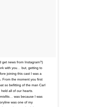
d get news from Instagram?)
rk with you… but, getting to
re joining this cast I was a
a. From the moment you first
at so befitting of the man Carl
eld all of our hearts.
f misfits… was because I was
toryline was one of my