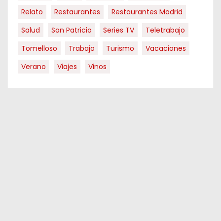
Relato
Restaurantes
Restaurantes Madrid
Salud
San Patricio
Series TV
Teletrabajo
Tomelloso
Trabajo
Turismo
Vacaciones
Verano
Viajes
Vinos