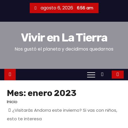
S
agosto 6, 2026
6:56 am
a
l
t
Vivir en La Tierra
a
r
Nos gustó el planeta y decidimos quedarnos
a
l
c
o
n
Mes:
enero 2023
t
e
Inicio
n
¿Visitarás Andorra este invierno? Si vas con niños,
i
esto te interesa
d