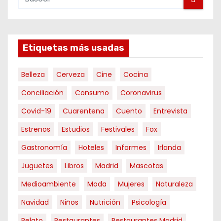
Etiquetas más usadas
Belleza
Cerveza
Cine
Cocina
Conciliación
Consumo
Coronavirus
Covid-19
Cuarentena
Cuento
Entrevista
Estrenos
Estudios
Festivales
Fox
Gastronomía
Hoteles
Informes
Irlanda
Juguetes
Libros
Madrid
Mascotas
Medioambiente
Moda
Mujeres
Naturaleza
Navidad
Niños
Nutrición
Psicología
Relato
Restaurantes
Restaurantes Madrid