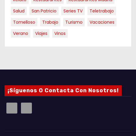
Salud
San Patricio
Series TV
Teletrabajo
Tomelloso
Trabajo
Turismo
Vacaciones
Verano
Viajes
Vinos
¡Síguenos O Contacta Con Nosotros!