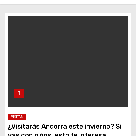
o
VISITAR
¿Visitarás Andorra este invierno? Si
vas con niños, esto te interesa