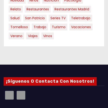
Navidad
Niños
Nutrición
Psicología
Relato
Restaurantes
Restaurantes Madrid
Salud
San Patricio
Series TV
Teletrabajo
Tomelloso
Trabajo
Turismo
Vacaciones
Verano
Viajes
Vinos
¡Síguenos O Contacta Con Nosotros!