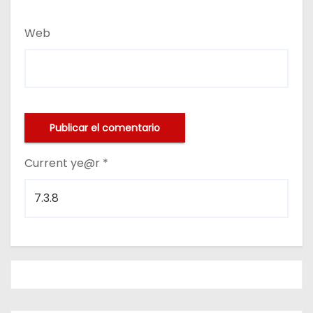
Web
Current ye@r
*