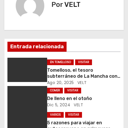
e
Por
VELT
g
a
c
Entrada relacionada
i
ó
EN TOMELLOSO
VISITAR
Tomelloso, el tesoro
n
subterráneo de La Mancha con
40 kilómetros de cuevas
Ago 20, 2025
VELT
d
COMER
VISITAR
e
De lleno en el otoño
Dic 5, 2024
VELT
e
VARIOS
VISITAR
n
5 razones para viajar en