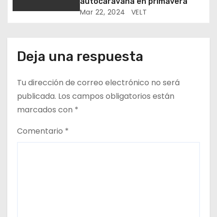
autocaravana en primavera
t
Mar 22, 2024
VELT
r
a
Deja una respuesta
d
Tu dirección de correo electrónico no será
a
publicada.
Los campos obligatorios están
s
marcados con
*
Comentario
*