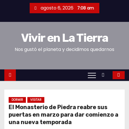
S
agosto 6, 2026
7:08 am
a
l
t
Vivir en La Tierra
a
r
Nos gustó el planeta y decidimos quedarnos
a
l
c
o
n
t
e
DORMIR
VISITAR
El Monasterio de Piedra reabre sus
n
puertas en marzo para dar comienzo a
i
una nueva temporada
d