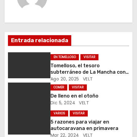
c
i
ó
Entrada relacionada
n
EN TOMELLOSO
VISITAR
d
Tomelloso, el tesoro
subterráneo de La Mancha con
e
40 kilómetros de cuevas
Ago 20, 2025
VELT
e
COMER
VISITAR
De lleno en el otoño
n
Dic 5, 2024
VELT
t
VARIOS
VISITAR
5 razones para viajar en
r
autocaravana en primavera
Mar 22, 2024
VELT