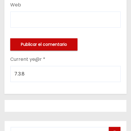
Web
Current ye@r
*