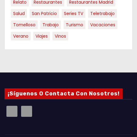
Relato
Restaurantes
Restaurantes Madrid
Salud
San Patricio
Series TV
Teletrabajo
Tomelloso
Trabajo
Turismo
Vacaciones
Verano
Viajes
Vinos
¡Síguenos O Contacta Con Nosotros!