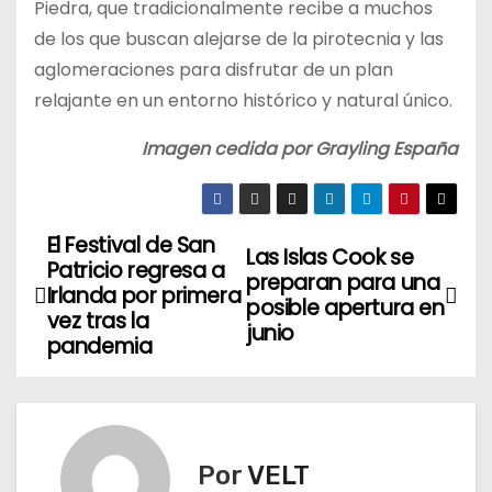
Piedra, que tradicionalmente recibe a muchos
de los que buscan alejarse de la pirotecnia y las
aglomeraciones para disfrutar de un plan
relajante en un entorno histórico y natural único.
Imagen cedida por Grayling España
El Festival de San
N
Las Islas Cook se
Patricio regresa a
preparan para una
a
Irlanda por primera
posible apertura en
vez tras la
junio
v
pandemia
e
g
Por
VELT
a