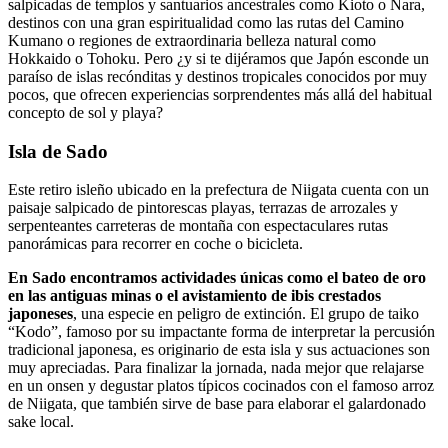
salpicadas de templos y santuarios ancestrales como Kioto o Nara,
destinos con una gran espiritualidad como las rutas del Camino
Kumano o regiones de extraordinaria belleza natural como
Hokkaido o Tohoku. Pero ¿y si te dijéramos que Japón esconde un
paraíso de islas recónditas y destinos tropicales conocidos por muy
pocos, que ofrecen experiencias sorprendentes más allá del habitual
concepto de sol y playa?
Isla de Sado
Este retiro isleño ubicado en la prefectura de Niigata cuenta con un
paisaje salpicado de pintorescas playas, terrazas de arrozales y
serpenteantes carreteras de montaña con espectaculares rutas
panorámicas para recorrer en coche o bicicleta.
En Sado encontramos actividades únicas como el bateo de oro
en las antiguas minas o el avistamiento de ibis crestados
japoneses
, una especie en peligro de extinción. El grupo de taiko
“Kodo”, famoso por su impactante forma de interpretar la percusión
tradicional japonesa, es originario de esta isla y sus actuaciones son
muy apreciadas. Para finalizar la jornada, nada mejor que relajarse
en un onsen y degustar platos típicos cocinados con el famoso arroz
de Niigata, que también sirve de base para elaborar el galardonado
sake local.