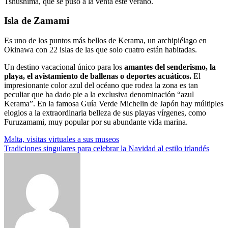
Tshushima, que se puso a la venta este verano.
Isla de Zamami
Es uno de los puntos más bellos de Kerama, un archipiélago en
Okinawa con 22 islas de las que solo cuatro están habitadas.
Un destino vacacional único para los
amantes del senderismo, la
playa, el avistamiento de ballenas o deportes acuáticos.
El
impresionante color azul del océano que rodea la zona es tan
peculiar que ha dado pie a la exclusiva denominación “azul
Kerama”. En la famosa Guía Verde Michelin de Japón hay múltiples
elogios a la extraordinaria belleza de sus playas vírgenes, como
Furuzamami, muy popular por su abundante vida marina.
Navegación
Malta, visitas virtuales a sus museos
Tradiciones singulares para celebrar la Navidad al estilo irlandés
de
entradas