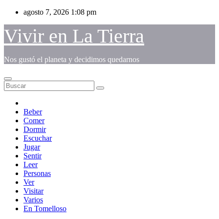
Saltar
agosto 7, 2026
1:08 pm
al
contenido
Vivir en La Tierra
Nos gustó el planeta y decidimos quedarnos
Beber
Comer
Dormir
Escuchar
Jugar
Sentir
Leer
Personas
Ver
Visitar
Varios
En Tomelloso