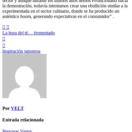
sector y aunque durante los últimos años hemos evolucionado hacia
la demostración, todavía intentamos crear una ebullición similar a la
experimentada en el sector culinario, donde se ha producido un
auténtico boom, generando expectativas en el consumidor” .
Navegación
La hora del té… fermentado
de
entradas
Inspiración japonesa
Por
VELT
Entrada relacionada
Personas
Varios