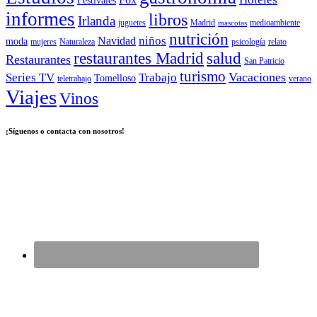
Festivales
informes
libros
Irlanda
juguetes
Madrid
medioambiente
mascotas
nutrición
niños
Navidad
moda
mujeres
Naturaleza
psicología
relato
salud
restaurantes Madrid
Restaurantes
San Patricio
turismo
Vacaciones
Series TV
Trabajo
Tomelloso
teletrabajo
verano
Viajes
Vinos
¡Síguenos o contacta con nosotros!