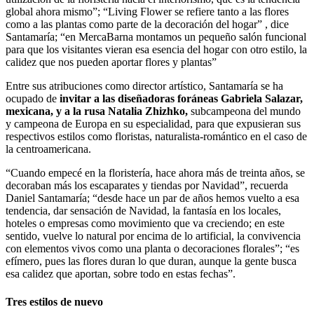
global ahora mismo”; “Living Flower se refiere tanto a las flores
como a las plantas como parte de la decoración del hogar” , dice
Santamaría; “en MercaBarna montamos un pequeño salón funcional
para que los visitantes vieran esa esencia del hogar con otro estilo, la
calidez que nos pueden aportar flores y plantas”
Entre sus atribuciones como director artístico, Santamaría se ha
ocupado de
invitar a las diseñadoras foráneas Gabriela Salazar,
mexicana, y a la rusa Natalia Zhizhko,
subcampeona del mundo
y campeona de Europa en su especialidad, para que expusieran sus
respectivos estilos como floristas, naturalista-romántico en el caso de
la centroamericana.
“Cuando empecé en la floristería, hace ahora más de treinta años, se
decoraban más los escaparates y tiendas por Navidad”, recuerda
Daniel Santamaría; “desde hace un par de años hemos vuelto a esa
tendencia, dar sensación de Navidad, la fantasía en los locales,
hoteles o empresas como movimiento que va creciendo; en este
sentido, vuelve lo natural por encima de lo artificial, la convivencia
con elementos vivos como una planta o decoraciones florales”; “es
efímero, pues las flores duran lo que duran, aunque la gente busca
esa calidez que aportan, sobre todo en estas fechas”.
Tres estilos de nuevo