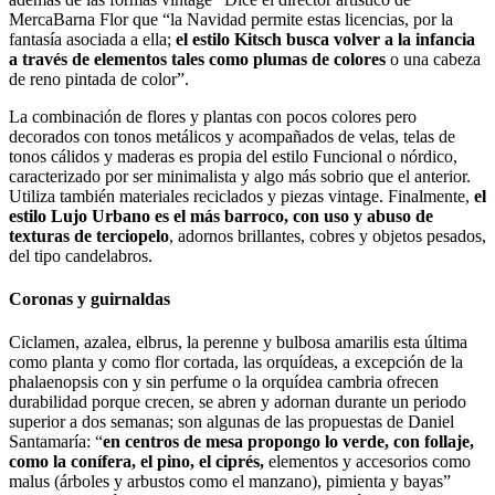
MercaBarna Flor que “la Navidad permite estas licencias, por la
fantasía asociada a ella;
el estilo Kitsch busca volver a la infancia
a través de elementos tales como plumas de colores
o una cabeza
de reno pintada de color”.
La combinación de flores y plantas con pocos colores pero
decorados con tonos metálicos y acompañados de velas, telas de
tonos cálidos y maderas es propia del estilo Funcional o nórdico,
caracterizado por ser minimalista y algo más sobrio que el anterior.
Utiliza también materiales reciclados y piezas vintage. Finalmente,
el
estilo Lujo Urbano es el más barroco, con uso y abuso de
texturas de terciopelo
, adornos brillantes, cobres y objetos pesados,
del tipo candelabros.
Coronas y guirnaldas
Ciclamen, azalea, elbrus, la perenne y bulbosa amarilis esta última
como planta y como flor cortada, las orquídeas, a excepción de la
phalaenopsis con y sin perfume o la orquídea cambria ofrecen
durabilidad porque crecen, se abren y adornan durante un periodo
superior a dos semanas; son algunas de las propuestas de Daniel
Santamaría: “
en centros de mesa propongo lo verde, con follaje,
como la conífera, el pino, el ciprés,
elementos y accesorios como
malus (árboles y arbustos como el manzano), pimienta y bayas”