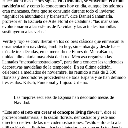
Hace ahora más de dos siglos,
en Alemania, se “inventó” el árbol
navideño
tal y como lo conocemos hoy en día, aunque los adornos
eran manzanas, fruta que se consumía durante todo el invierno;
“significaba abundancia y bienestar”, dice Daniel Santamaría,
profesor en la Escuela de Arte Floral de Cataluña; “las manzanas
evolucionaron a las esferas de Navidad y las actuales bombillas
sustituyeron a las velas”.
Verde y rojo se convirtieron en los colores clásicos que enmarcan la
ornamentación navideña, también hoy; sin embargo y desde hace
más de tres décadas, en el mercado de Flores de MercaBarna,
unidad alimentaria mayorista de la red Mercasa organizan las
llamadas “mercademostraciones”, para dar a conocer las tendencias
decorativas navideñas de la temporada. En su última edición,
celebrada a mediados de noviembre, ha reunido a más de 2.500
floristas y decoradores procedentes de toda España y se han definido
tres estilos: Kitsch, Funcional y Lujoso Urbano.
Las mejores escuelas de España han decorado mesas de
Navidad.
“Este año
el reto era crear el concepto living flower”
, dice el
profesor Santamaría, a la sazón florista, demostrador y este año
director creativo de las mercademostraciones; “estilo enfocado a la
utilización de la floristería hacia el interiorismo, que es la tendencia