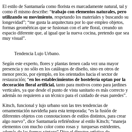
El estilo de Santamaría como florista es marcadamente natural, tal y
como él mismo describe: “
trabajo con elementos naturales, pero
utilizando su movimiento
, respetando los materiales y buscando su
longevidad”; “me gusta la arquitectura por lo que empleo objetos,
formas geométricas que se fusionan con el arte floral, creando un
espacio diferente que, al igual que la nueva cocina, pretendo que sea
muy visual”.
Tendencia Lujo Urbano.
Según este experto, flores y plantas tienen cada vez una mayor
presencia y no sólo en los catálogos de diseño, sino en otros de
menor precio, por ejemplo, en los orientados hacia el sector de
restauración; “
en los establecimientos de hostelería optan por la
decoración floral artificial,
tanto para motivos como para jardines
verticales, ya que desde el punto de vista sanitario es más correcto y
además no requieren a un técnico para el cuidado de esas paredes”.
Kitsch, funcional y lujo urbano son las tres tendencias de
ornamentación navideña para esta temporada; “es la fusión de
diferentes objetos con connotaciones de estilos distintos, para crear
algo nuevo”, dice Santamaría refiriéndose al estilo Kitsch; “maneja
elementos con mucho color como rosas y turquesas estridentes,
además de las formas vintage” Dice el director artístico de