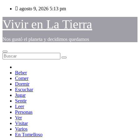
Saltar
agosto 9, 2026
5:13 pm
al
contenido
Vivir en La Tierra
Nos gustó el planeta y decidimos quedarnos
Beber
Comer
Dormir
Escuchar
Jugar
Sentir
Leer
Personas
Ver
Visitar
Varios
En Tomelloso