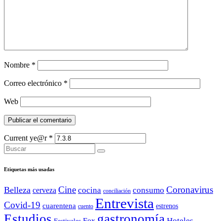
Nombre
*
Correo electrónico
*
Web
Current ye@r
*
Etiquetas más usadas
Cine
Coronavirus
Belleza
cocina
consumo
cerveza
conciliación
Entrevista
Covid-19
cuarentena
estrenos
cuento
Estudios
gastronomía
Hoteles
Fox