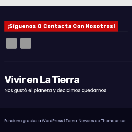
¡Síguenos O Contacta Con Nosotros!
Vivir en La Tierra
Nos gustó el planeta y decidimos quedarnos
Funciona gracias a WordPress
|
Tema: Newses de
Themeansar
.