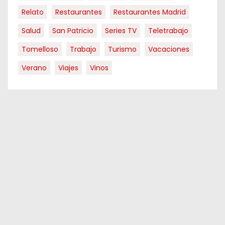
Relato
Restaurantes
Restaurantes Madrid
Salud
San Patricio
Series TV
Teletrabajo
Tomelloso
Trabajo
Turismo
Vacaciones
Verano
Viajes
Vinos