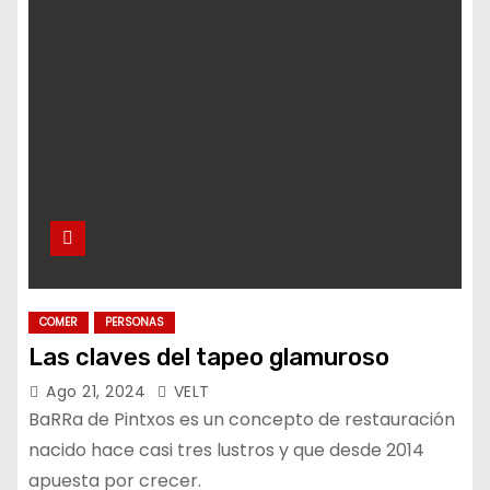
o
COMER
PERSONAS
Las claves del tapeo glamuroso
Ago 21, 2024
VELT
BaRRa de Pintxos es un concepto de restauración
nacido hace casi tres lustros y que desde 2014
apuesta por crecer.