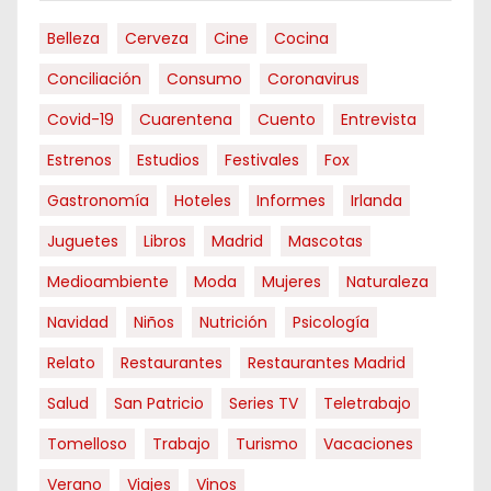
Belleza
Cerveza
Cine
Cocina
Conciliación
Consumo
Coronavirus
Covid-19
Cuarentena
Cuento
Entrevista
Estrenos
Estudios
Festivales
Fox
Gastronomía
Hoteles
Informes
Irlanda
Juguetes
Libros
Madrid
Mascotas
Medioambiente
Moda
Mujeres
Naturaleza
Navidad
Niños
Nutrición
Psicología
Relato
Restaurantes
Restaurantes Madrid
Salud
San Patricio
Series TV
Teletrabajo
Tomelloso
Trabajo
Turismo
Vacaciones
Verano
Viajes
Vinos