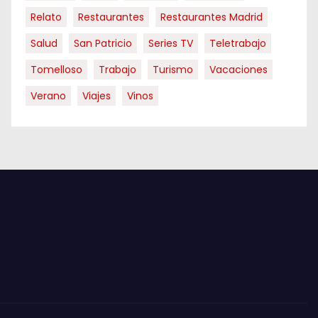
Relato
Restaurantes
Restaurantes Madrid
Salud
San Patricio
Series TV
Teletrabajo
Tomelloso
Trabajo
Turismo
Vacaciones
Verano
Viajes
Vinos