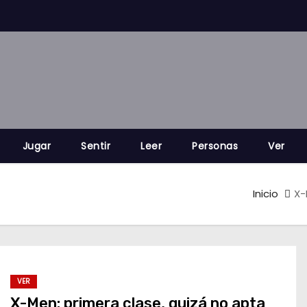
Jugar
Sentir
Leer
Personas
Ver
Inicio
X-
VER
X-Men: primera clase, quizá no apta