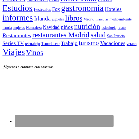
cuento
Estudios
gastronomía
Hoteles
Fox
Festivales
informes
libros
Irlanda
juguetes
Madrid
medioambiente
mascotas
nutrición
niños
Navidad
moda
mujeres
Naturaleza
psicología
relato
salud
restaurantes Madrid
Restaurantes
San Patricio
turismo
Vacaciones
Series TV
Trabajo
Tomelloso
teletrabajo
verano
Viajes
Vinos
¡Síguenos o contacta con nosotros!