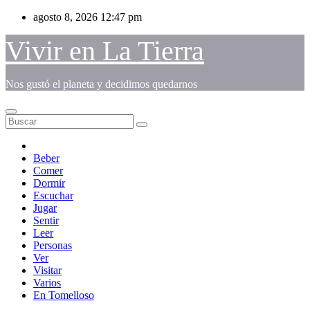
Saltar
agosto 8, 2026
12:47 pm
al
contenido
Vivir en La Tierra
Nos gustó el planeta y decidimos quedarnos
Beber
Comer
Dormir
Escuchar
Jugar
Sentir
Leer
Personas
Ver
Visitar
Varios
En Tomelloso