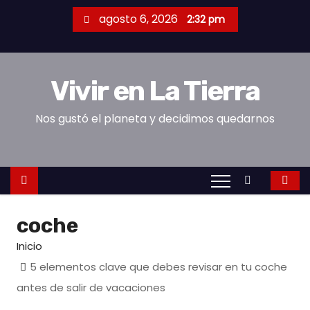
S
agosto 6, 2026
2:32 pm
a
l
t
Vivir en La Tierra
a
r
Nos gustó el planeta y decidimos quedarnos
a
l
c
o
n
coche
t
e
Inicio
n
5 elementos clave que debes revisar en tu coche
i
antes de salir de vacaciones
d