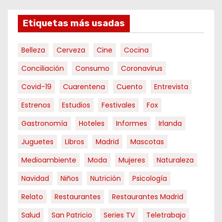
Etiquetas más usadas
Belleza
Cerveza
Cine
Cocina
Conciliación
Consumo
Coronavirus
Covid-19
Cuarentena
Cuento
Entrevista
Estrenos
Estudios
Festivales
Fox
Gastronomía
Hoteles
Informes
Irlanda
Juguetes
Libros
Madrid
Mascotas
Medioambiente
Moda
Mujeres
Naturaleza
Navidad
Niños
Nutrición
Psicología
Relato
Restaurantes
Restaurantes Madrid
Salud
San Patricio
Series TV
Teletrabajo