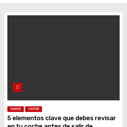
o
VARIOS
VISITAR
5 elementos clave que debes revisar
en tu coche antes de salir de